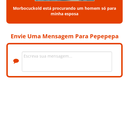
Morbocuckold está procurando um homem só para
minha esposa
Envie Uma Mensagem Para Pepepepa
+8 Fotos privadas. Contacte a Pepepepa para ver as fotos.
LOCALIZAÇÃO
DISTRITO
BRAGANÇA
CONCELHO
FREIXO DE ESPADA À CINTA
INFORMAÇÃO DO PERFIL
NOME
PEPEPEPA
EMAIL
EPE******@******.***