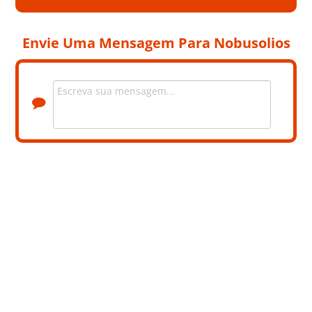
Envie Uma Mensagem Para Nobusolios
+6 Fotos privadas. Contacte a Nobusolios para ver as fotos.
LOCALIZAÇÃO
DISTRITO
ILHA DO PICO