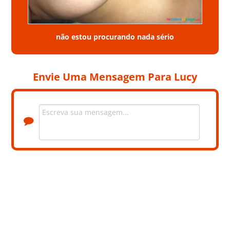
não estou procurando nada sério
Envie Uma Mensagem Para Lucy
+9 Fotos privadas. Contacte a Lucy para ver as fotos.
LOCALIZAÇÃO
DISTRITO
LISBOA
CONCELHO
AMADORA
INFORMAÇÃO DO PERFIL
NOME
LUCY
EMAIL
OBR******@******.***
TELEFONE
933 *** ***
IDADE
48 ANOS