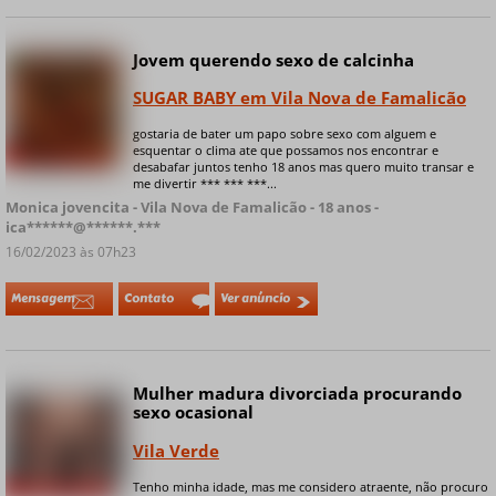
Jovem querendo sexo de calcinha
Online
SUGAR BABY em Vila Nova de Famalicão
gostaria de bater um papo sobre sexo com alguem e
esquentar o clima ate que possamos nos encontrar e
+ 8 fotos privadas
desabafar juntos tenho 18 anos mas quero muito transar e
me divertir *** *** ***...
Monica jovencita - Vila Nova de Famalicão - 18 anos -
ica******@******.***
16/02/2023 às 07h23
Mensagem
Contato
Ver anúncio
Mulher madura divorciada procurando
sexo ocasional
Vila Verde
Tenho minha idade, mas me considero atraente, não procuro
+ 9 fotos privadas