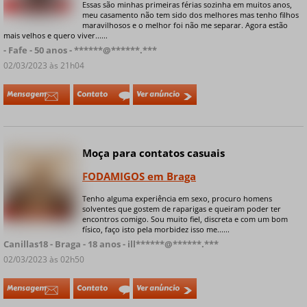
Essas são minhas primeiras férias sozinha em muitos anos,
+ 7 fotos privadas
meu casamento não tem sido dos melhores mas tenho filhos
maravilhosos e o melhor foi não me separar. Agora estão
mais velhos e quero viver......
- Fafe - 50 anos - ******@******.***
02/03/2023 às 21h04
Mensagem
Contato
Ver anúncio
Moça para contatos casuais
FODAMIGOS em Braga
Tenho alguma experiência em sexo, procuro homens
solventes que gostem de raparigas e queiram poder ter
+ 5 fotos privadas
encontros comigo. Sou muito fiel, discreta e com um bom
físico, faço isto pela morbidez isso me......
Canillas18 - Braga - 18 anos - ill******@******.***
02/03/2023 às 02h50
Mensagem
Contato
Ver anúncio