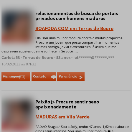
relacionamentos de busca de portais
privados com homens maduros
BOAFODA COM em Terras de Bouro
Olá, sou uma mulher madura aberta a muitas propostas.
+ 4 fotos privadas
Procuro um jovem que possa compartilhar momentos
íntimos comigo. Jovial e aventureiro, é assim que me
descrevem aqueles que me conhecem. Se você......
Carlota53 - Terras de Bouro - 53 anos - lot******@******.***
16/02/2023 às 07h32
Mensagem
Contato
Ver anúncio
Paixão ▷ Procuro sentir sexo
Online
apaixonadamente
MADURAS em Vila Verde
PAIXÃO Braga ✅ Sou a Sofy, tenho 47 anos, 1,62m de altura e
+ 8 fotos privadas
olhos azuis intensos. Sou uma mulher madura ❤️ e