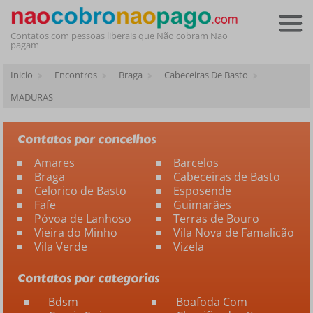
Contatos com pessoas liberais que Não cobram Nao
pagam
Inicio
Encontros
Braga
Cabeceiras De Basto
MADURAS
Contatos por concelhos
Amares
Barcelos
Braga
Cabeceiras de Basto
Celorico de Basto
Esposende
Fafe
Guimarães
Póvoa de Lanhoso
Terras de Bouro
Vieira do Minho
Vila Nova de Famalicão
Vila Verde
Vizela
Contatos por categorias
Bdsm
Boafoda Com