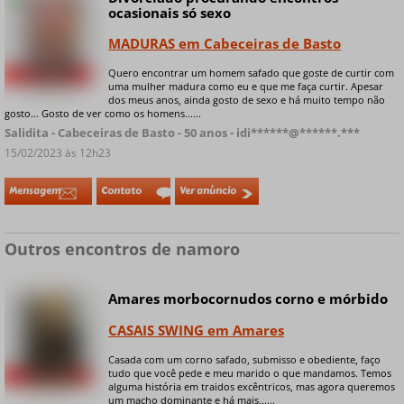
ocasionais só sexo
MADURAS em Cabeceiras de Basto
Quero encontrar um homem safado que goste de curtir com
+ 8 fotos privadas
uma mulher madura como eu e que me faça curtir. Apesar
dos meus anos, ainda gosto de sexo e há muito tempo não
gosto... Gosto de ver como os homens......
Salidita - Cabeceiras de Basto - 50 anos - idi******@******.***
15/02/2023 às 12h23
Mensagem
Contato
Ver anúncio
Outros encontros de namoro
Amares morbocornudos corno e mórbido
CASAIS SWING em Amares
Casada com um corno safado, submisso e obediente, faço
tudo que você pede e meu marido o que mandamos. Temos
+ 5 fotos privadas
alguma história em traidos excêntricos, mas agora queremos
um macho dominante e há mais......