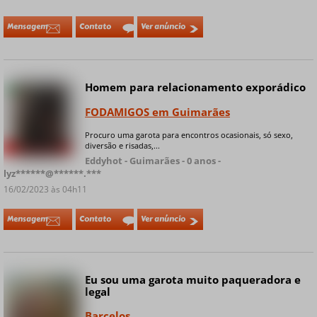
Mensagem
Contato
Ver anúncio
Homem para relacionamento exporádico
Online
FODAMIGOS em Guimarães
Procuro uma garota para encontros ocasionais, só sexo,
diversão e risadas,...
+ 4 fotos privadas
Eddyhot - Guimarães - 0 anos -
lyz******@******.***
16/02/2023 às 04h11
Mensagem
Contato
Ver anúncio
Eu sou uma garota muito paqueradora e
legal
Barcelos