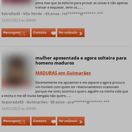
pena mas que se esforce para provar as coisas e não apenas
transar e esquecer, terei os......
Estrella43 - Vila Verde - 43 anos - rel******@******.***
16/02/2023 às 06h06
Mensagem
Contato
Ver anúncio
mulher aposentada e agora solteira para
homens maduros
MADURAS em Guimarães
Recentemente me aposentei e me separei e agora procuro
+ 7 fotos privadas
um homem com quem ter relacionamentos ocasionais
porque me sinto sozinha e quero alguém na minha vida que
a encha e me dê muita bengala não quero......
Separada55 - Guimarães - 55 anos - ara******@******.***
16/02/2023 às 06h00
Mensagem
Contato
Ver anúncio