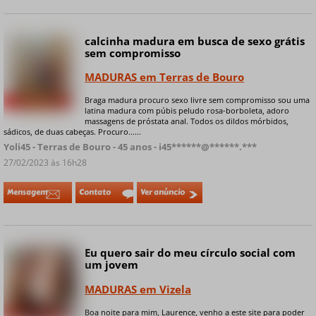
calcinha madura em busca de sexo grátis
sem compromisso
MADURAS em Terras de Bouro
Braga madura procuro sexo livre sem compromisso sou uma
+ 8 fotos privadas
latina madura com púbis peludo rosa-borboleta, adoro
massagens de próstata anal. Todos os dildos mórbidos,
sádicos, de duas cabeças. Procuro......
Yoli45 - Terras de Bouro - 45 anos - i45******@******.***
27/02/2023 às 16h28
Mensagem
Contato
Ver anúncio
Eu quero sair do meu círculo social com
Online
um jovem
MADURAS em Vizela
Boa noite para mim, Laurence, venho a este site para poder
+ 7 fotos privadas