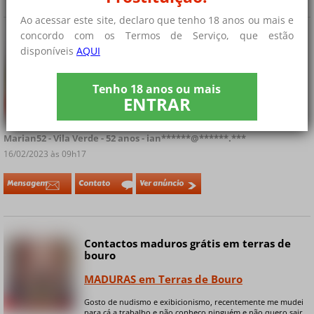
Ao acessar este site, declaro que tenho 18 anos ou mais e
concordo com os Termos de Serviço, que estão
calcinha madura muito cruel
disponíveis
AQUI
MADURAS em Vila Verde
Tenho 18 anos ou mais
Meu nome é Marian, sou uma mulher de caráter pois não
ENTRAR
gosto de bobagens nem de perder tempo. Me considero
+ 9 fotos privadas
muito mórbida, educada, mas com limite, quero pessoas
sérias, responsáveis, comprometidas......
Marian52 - Vila Verde - 52 anos - ian******@******.***
16/02/2023 às 09h17
Mensagem
Contato
Ver anúncio
Contactos maduros grátis em terras de
bouro
MADURAS em Terras de Bouro
Gosto de nudismo e exibicionismo, recentemente me mudei
+ 9 fotos privadas
para cá a trabalho e não conheço ninguém e não quero sair