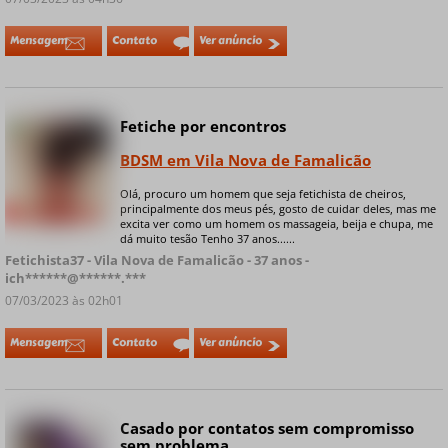
Mensagem
Contato
Ver anúncio
Fetiche por encontros
Online
BDSM em Vila Nova de Famalicão
Olá, procuro um homem que seja fetichista de cheiros,
principalmente dos meus pés, gosto de cuidar deles, mas me
+ 9 fotos privadas
excita ver como um homem os massageia, beija e chupa, me
dá muito tesão Tenho 37 anos......
Fetichista37 - Vila Nova de Famalicão - 37 anos -
ich******@******.***
07/03/2023 às 02h01
Mensagem
Contato
Ver anúncio
Casado por contatos sem compromisso
sem problema