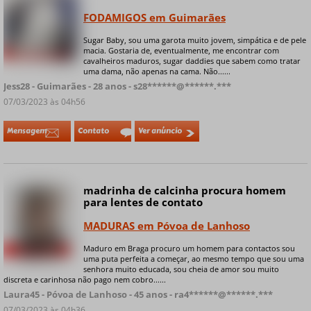
FODAMIGOS em Guimarães
Sugar Baby, sou uma garota muito jovem, simpática e de pele
macia. Gostaria de, eventualmente, me encontrar com
+ 8 fotos privadas
cavalheiros maduros, sugar daddies que sabem como tratar
uma dama, não apenas na cama. Não......
Jess28 - Guimarães - 28 anos - s28******@******.***
07/03/2023 às 04h56
Mensagem
Contato
Ver anúncio
madrinha de calcinha procura homem
para lentes de contato
MADURAS em Póvoa de Lanhoso
Maduro em Braga procuro um homem para contactos sou
+ 4 fotos privadas
uma puta perfeita a começar, ao mesmo tempo que sou uma
senhora muito educada, sou cheia de amor sou muito
discreta e carinhosa não pago nem cobro......
Laura45 - Póvoa de Lanhoso - 45 anos - ra4******@******.***
07/03/2023 às 04h36