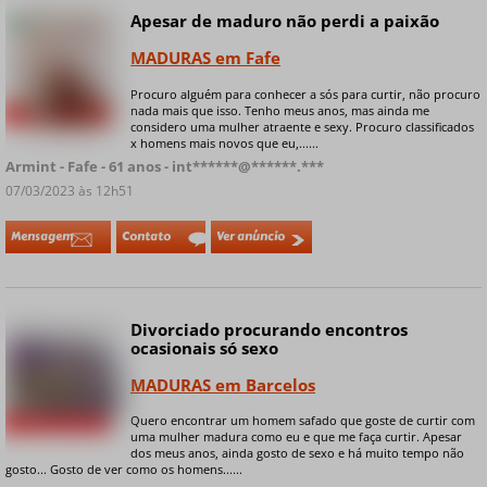
Apesar de maduro não perdi a paixão
Online
MADURAS em Fafe
Procuro alguém para conhecer a sós para curtir, não procuro
nada mais que isso. Tenho meus anos, mas ainda me
+ 7 fotos privadas
considero uma mulher atraente e sexy. Procuro classificados
x homens mais novos que eu,......
Armint - Fafe - 61 anos - int******@******.***
07/03/2023 às 12h51
Mensagem
Contato
Ver anúncio
Divorciado procurando encontros
ocasionais só sexo
MADURAS em Barcelos
Quero encontrar um homem safado que goste de curtir com
+ 9 fotos privadas
uma mulher madura como eu e que me faça curtir. Apesar
dos meus anos, ainda gosto de sexo e há muito tempo não
gosto... Gosto de ver como os homens......