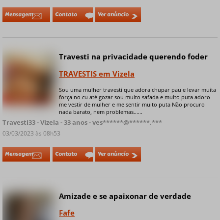
Mensagem
Contato
Ver anúncio
Travesti na privacidade querendo foder
Online
TRAVESTIS em Vizela
Sou uma mulher travesti que adora chupar pau e levar muita
força no cu até gozar sou muito safada e muito puta adoro
+ 7 fotos privadas
me vestir de mulher e me sentir muito puta Não procuro
nada barato, nem problemas......
Travesti33 - Vizela - 33 anos - ves******@******.***
03/03/2023 às 08h53
Mensagem
Contato
Ver anúncio
Amizade e se apaixonar de verdade
Fafe