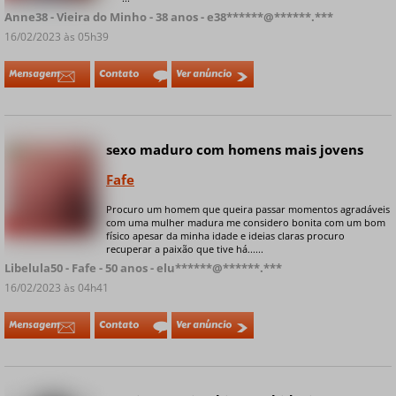
Anne38 - Vieira do Minho - 38 anos - e38******@******.***
16/02/2023 às 05h39
Mensagem
Contato
Ver anúncio
sexo maduro com homens mais jovens
Online
Fafe
Procuro um homem que queira passar momentos agradáveis
​​com uma mulher madura me considero bonita com um bom
+ 9 fotos privadas
físico apesar da minha idade e ideias claras procuro
recuperar a paixão que tive há......
Libelula50 - Fafe - 50 anos - elu******@******.***
16/02/2023 às 04h41
Mensagem
Contato
Ver anúncio