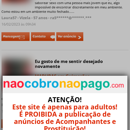
saborear sexo com uma pessoa mais jovem que eu, algo
impossível de encontrar discretamente em meu ambiente.
Como estou em um ambiente muito fechado......
Laura57 - Vizela - 57 anos - ra5******@******.***
16/02/2023 às 09h34
Mensagem
Contato
Ver anúncio
Eu gosto de me sentir desejado
Online
novamente
MADURAS em Guimarães
sou uma garota um tanto tímida que já se machucou muito e
+ 9 fotos privadas
quer virar a página e esquecer quero conhecer um cara
normal que queira manter um relacionamento perfeito
ATENÇÃO!
comigo *** *** ***...
Este site é apenas para adultos!
Rina25 - Guimarães - 25 anos - a25******@******.***
16/02/2023 às 09h19
É PROIBIDA a publicação de
anúncios de Acompanhantes e
Mensagem
Contato
Ver anúncio
Prostituição!