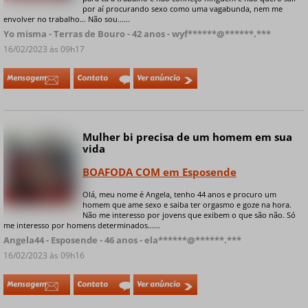
por aí procurando sexo como uma vagabunda, nem me
envolver no trabalho... Não sou......
Yo misma - Terras de Bouro - 42 anos - wyf******@******.***
16/02/2023 às 09h17
Mensagem
Contato
Ver anúncio
Mulher bi precisa de um homem em sua
Online
vida
BOAFODA COM em Esposende
Olá, meu nome é Angela, tenho 44 anos e procuro um
+ 9 fotos privadas
homem que ame sexo e saiba ter orgasmo e goze na hora.
Não me interesso por jovens que exibem o que são não. Só
me interesso por homens determinados......
Angela44 - Esposende - 46 anos - ela******@******.***
16/02/2023 às 09h16
Mensagem
Contato
Ver anúncio