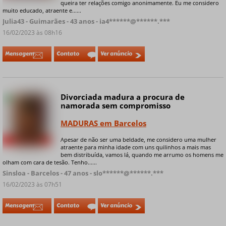
queira ter relações comigo anonimamente. Eu me considero
muito educado, atraente e......
Julia43 - Guimarães - 43 anos - ia4******@******.***
16/02/2023 às 08h16
Mensagem
Contato
Ver anúncio
Divorciada madura a procura de
Online
namorada sem compromisso
MADURAS em Barcelos
Apesar de não ser uma beldade, me considero uma mulher
+ 5 fotos privadas
atraente para minha idade com uns quilinhos a mais mas
bem distribuída, vamos lá, quando me arrumo os homens me
olham com cara de tesão. Tenho......
Sinsloa - Barcelos - 47 anos - slo******@******.***
16/02/2023 às 07h51
Mensagem
Contato
Ver anúncio