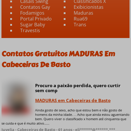
Casais Swing
Classificados X
Contatos Gay
Exibicionistas
Fodamigos
Maduras
Portal Privado
Rua69
Sugar Baby
Trans
Travestis
Contatos Gratuitos MADURAS Em
Cabeceiras De Basto
Procuro a paixão perdida, quero curtir
sem comp
MADURAS em Cabeceiras de Basto
Ainda gosto de sexo, acho que estou bem e não gosto de
+ 5 fotos privadas
homens da minha idade. . . Acho que ainda estou aguentando
bem. Quero viver o classificado x homem até cinquenta que
se cuida e que é muito ativo......
Juvelia - Cabeceiras de Basto - 61 anos - eli******@******.***