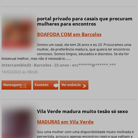
portal privado para casais que procuram
Online
mulheres para encontros
BOAFODA COM em Barcelos
Somos um casal, ela tem 26 anos e eu 23. Procuramos uma
+ 7 fotos privadas
mulher, de preferência madura, que queira ter encontros
connosco. Somos limpos, educados e discretos. Se ela for
bissexual melhor, mas não é necessário.......
Intercambio23 - Barcelos - 23 anos - erc******@******.***
16/02/2023 às 06h26
Mensagem
Contato
Ver anúncio
Vila Verde madura muito tesão só sexo
MADURAS em Vila Verde
Sou uma mulher com uma disponibilidade muito molhada e
pervertida, procuro apenas encontros reais e que valham a
+ 8 fotos privadas