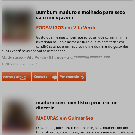
Bumbum maduro e molhado para sexo
Online
com mais jovem
FODAMIGOS em Vila Verde
Gosto que me masturbem até eu gozar que comam minha
+ 4 fotos privadas
bucetinha peluda e acima de tudo que saibam foder em
condições tanto amarrado como me dominando gosto das
duas experiências não vai se arrepender......
Madurasex - Vila Verde - 51 anos - ura******@******.***
16/02/2023 às 08h17
Mensagem
Contato
Ver anúncio
maduro com bom físico procuro me
divertir
MADURAS em Guimarães
Olá a todos, Julie e eu tenho 43 anos, uma mulher com um
+ 5 fotos privadas
físico atraente, com curvas, procuro um homem educado que