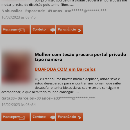
compromisso sou de uma cidade pequena embora possa me
mudar preciso de discrição pois tenho filhos......
Nobusolios - Esposende - 49 anos - uso******@******.***
16/02/2023 às 08h45
Mensagem
Contato
Ver anúncio
Mulher com tesão procura portal privado
Online
tipo namoro
BOAFODA COM em Barcelos
Oi, eu tenho uma buceta macia e depilada, adoro sexo e
+ 9 fotos privadas
estou desesperada para encontrar um homem que saiba
desabafar e tenha ideias claras sobre sexo e consiga me
acompanhar, o que nem todo mundo consegue......
Gata33 - Barcelos - 33 anos - a33******@******.***
16/02/2023 às 08h34
Mensagem
Contato
Ver anúncio