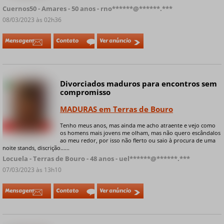
Cuernos50 - Amares - 50 anos - rno******@******.***
08/03/2023 às 02h36
Mensagem
Contato
Ver anúncio
Divorciados maduros para encontros sem
Online
compromisso
MADURAS em Terras de Bouro
Tenho meus anos, mas ainda me acho atraente e vejo como
+ 4 fotos privadas
os homens mais jovens me olham, mas não quero escândalos
ao meu redor, por isso não flerto ou saio à procura de uma
noite stands, discrição......
Locuela - Terras de Bouro - 48 anos - uel******@******.***
07/03/2023 às 13h10
Mensagem
Contato
Ver anúncio