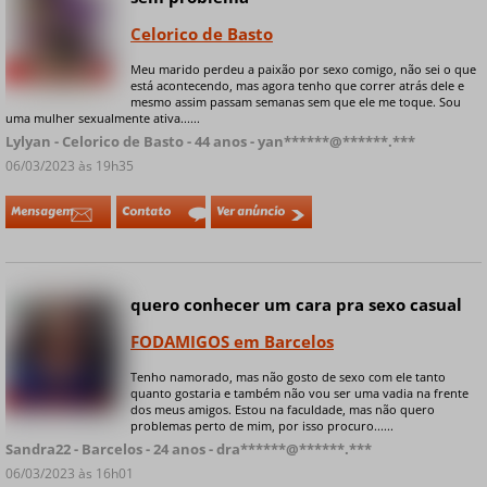
Celorico de Basto
Meu marido perdeu a paixão por sexo comigo, não sei o que
+ 7 fotos privadas
está acontecendo, mas agora tenho que correr atrás dele e
mesmo assim passam semanas sem que ele me toque. Sou
uma mulher sexualmente ativa......
Lylyan - Celorico de Basto - 44 anos - yan******@******.***
06/03/2023 às 19h35
Mensagem
Contato
Ver anúncio
quero conhecer um cara pra sexo casual
Online
FODAMIGOS em Barcelos
Tenho namorado, mas não gosto de sexo com ele tanto
quanto gostaria e também não vou ser uma vadia na frente
+ 9 fotos privadas
dos meus amigos. Estou na faculdade, mas não quero
problemas perto de mim, por isso procuro......
Sandra22 - Barcelos - 24 anos - dra******@******.***
06/03/2023 às 16h01