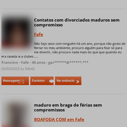
Contatos com divorciados maduros sem
compromisso
Fafe
Não faço sexo com ninguém há um ano, porque não gosto de
+ 8 fotos privadas
flertar no meu ambiente, procuro alguém para ficar só para
me divertir, não procuro nada mais do que que quando eu
era casada ia a clubes......
Francinn - Fafe - 45 anos - gar******@******.***
03/03/2023 às 04h42
Mensagem
Contato
Ver anúncio
maduro em braga de férias sem
compromissos
BOAFODA COM em Fafe