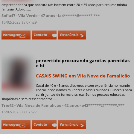
empreendedora que procura um homem entre 20 e 35 anos para realizar minha
fantasia. Adoro......
Sofia47 - Vila Verde - 47 anos - ia4******@******.***
16/02/2023 às 07h29
Mensagem
Contato
Ver anúncio
pervertido procurando garotas parecidas
e bi
CASAIS SWING em Vila Nova de Famalicão
Casal de 40 e 43 anos discretos e com experiência no mundo
+ 5 fotos privadas
liberal, procuramos mulheres e casais curiosos E liberais para
curtir juntos de forma discreta. Somos pessoas educadas,
simpáticas e sem ressentimentos.......
Trio42 - Vila Nova de Famalicão - 42 anos - o42******@******.***
16/02/2023 às 07h27
Mensagem
Contato
Ver anúncio