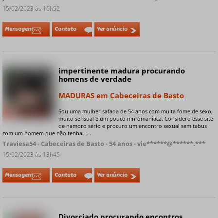
15/02/2023 às 16h52
Mensagem
Contato
Ver anúncio
impertinente madura procurando
Online
homens de verdade
MADURAS em Cabeceiras de Basto
Sou uma mulher safada de 54 anos com muita fome de sexo,
+ 7 fotos privadas
muito sensual e um pouco ninfomaníaca. Considero esse site
de namoro sério e procuro um encontro sexual sem tabus
com um homem que não tenha......
Traviesa54 - Cabeceiras de Basto - 54 anos - vie******@******.***
15/02/2023 às 13h45
Mensagem
Contato
Ver anúncio
Divorciado procurando encontros
Online