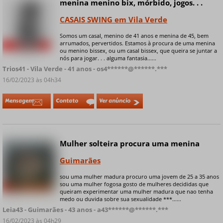
menina menino bix, mórbido, jogos. . .
CASAIS SWING em Vila Verde
Somos um casal, menino de 41 anos e menina de 45, bem
arrumados, pervertidos. Estamos à procura de uma menina
+ 6 fotos privadas
ou menino bissex, ou um casal bissex, que queira se juntar a
nós para jogar. . . alguma fantasia......
Trios41 - Vila Verde - 41 anos - os4******@******.***
16/02/2023 às 04h34
Mensagem
Contato
Ver anúncio
Mulher solteira procura uma menina
Guimarães
sou uma mulher madura procuro uma jovem de 25 a 35 anos
sou uma mulher fogosa gosto de mulheres decididas que
+ 4 fotos privadas
queiram experimentar uma mulher madura que nao tenha
medo ou duvida sobre sua sexualidade ***......
Leia43 - Guimarães - 43 anos - a43******@******.***
16/02/2023 às 04h29