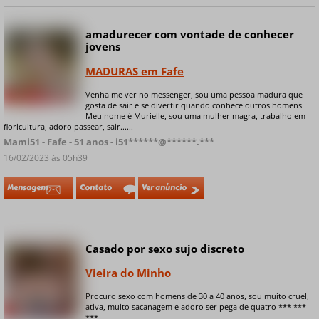
amadurecer com vontade de conhecer
jovens
MADURAS em Fafe
Venha me ver no messenger, sou uma pessoa madura que
+ 6 fotos privadas
gosta de sair e se divertir quando conhece outros homens.
Meu nome é Murielle, sou uma mulher magra, trabalho em
floricultura, adoro passear, sair......
Mami51 - Fafe - 51 anos - i51******@******.***
16/02/2023 às 05h39
Mensagem
Contato
Ver anúncio
Casado por sexo sujo discreto
Online
Vieira do Minho
Procuro sexo com homens de 30 a 40 anos, sou muito cruel,
ativa, muito sacanagem e adoro ser pega de quatro *** ***
+ 5 fotos privadas
***...