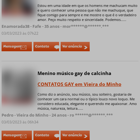
Estou em uma idade em que os homens me machucam muito
e quero conhecer uma pessoa que não me machuque, que
+ 9 fotos privadas
fique comigo para sempre e me mostre o que é o verdadeiro
amor. Peço muito respeito e sinceridade. Podemos......
Enamorada38 - Fafe - 35 anos - mor******@******.***
03/03/2023 às 07h22
Mensagem
Contato
Ver anúncio
Menino músico gay de calcinha
CONTATOS GAY em Vieira do Minho
Como diz o anúncio, sou músico, sou solteiro, gostaria de
conhecer um cara normal ou o típico louco novo loquo. Me
+ 7 fotos privadas
considero educada, elegante e querendo me apaixonar. Amo
música, natureza, leitura......
Pedro - Vieira do Minho - 24 anos - ro ******@******.***
03/03/2023 às 06h34
Mensagem
Contato
Ver anúncio