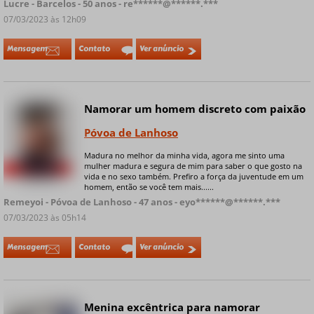
Lucre - Barcelos - 50 anos - re******@******.***
07/03/2023 às 12h09
Mensagem
Contato
Ver anúncio
Namorar um homem discreto com paixão
Póvoa de Lanhoso
Madura no melhor da minha vida, agora me sinto uma
mulher madura e segura de mim para saber o que gosto na
+ 6 fotos privadas
vida e no sexo também. Prefiro a força da juventude em um
homem, então se você tem mais......
Remeyoi - Póvoa de Lanhoso - 47 anos - eyo******@******.***
07/03/2023 às 05h14
Mensagem
Contato
Ver anúncio
Menina excêntrica para namorar