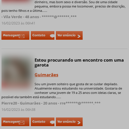
dinheiro, mas bom sexo e diversão. Sou de uma cidade
pequena, embora possa me locomover, preciso de discrição,
pois tenho filhos e a última......
- Vila Verde - 48 anos - ******@******.***
16/02/2023 às 06h41
Mensagem
Contato
Ver anúncio
Estou procurando um encontro com uma
Online
garota
Guimarães
Sou um jovem solteiro que gosta de se cuidar depilado.
+ 7 fotos privadas
Atualmente estou estudando na universidade. Gostaria de
conhecer uma jovem de 19 a 25 anos com ideias claras, se
possível ela também está estudando......
Pierre20 - Guimarães - 20 anos - rre******@******.***
16/02/2023 às 06h38
Mensagem
Contato
Ver anúncio