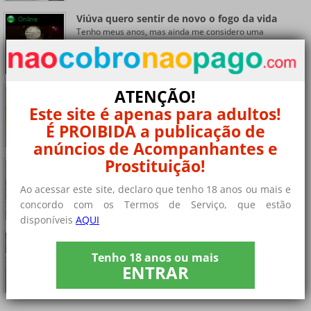
Viúva quero sentir de novo o fogo da vida
Online
Tenho meus anos, mas ainda me considero uma
mulher......
+ 8 fotos privadas
Casado para sexo casual discreto
ATENÇÃO!
Olá, sou casada há muitos anos e por conta da rotina......
Este site é apenas para adultos!
+ 4 fotos privadas
É PROIBIDA a publicação de
anúncios de Acompanhantes e
Prostituição!
maduro em santarém procuro algo discreto
Online
Maduro em Santarém Procuro algo discreto. Oi, sou......
Ao acessar este site, declaro que tenho 18 anos ou mais e
+ 9 fotos privadas
concordo com os Termos de Serviço, que estão
disponíveis
AQUI
Não procuro dinheiro, apenas sexo sem
compromisso
Tenho 18 anos ou mais
Me considero uma menina bem safada, com ideias
ENTRAR
claras......
+ 9 fotos privadas