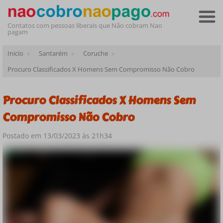
Contatos com pessoas liberais que Não cobram Nao
pagam
Inicio
Santarém
Coruche
Procuro Classificados X Homens Sem Compromisso Não Cobro
Procuro Classificados X Homens Sem
Compromisso Não Cobro
Postado em 13/03/2023 às 21h34
Online