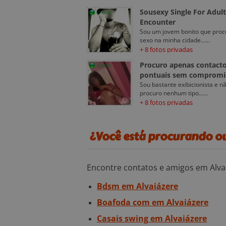
Sousexy Single For Adult
Online
Encounter
Sou um jovem bonito que proc
sexo na minha cidade......
+ 8 fotos privadas
Procuro apenas contact
Online
pontuais sem compromi
Sou bastante exibicionista e n
procuro nenhum tipo......
+ 8 fotos privadas
¿Você está procurando ou
Encontre contatos e amigos em Alva
Bdsm em Alvaiázere
Boafoda com em Alvaiázere
Casais swing em Alvaiázere