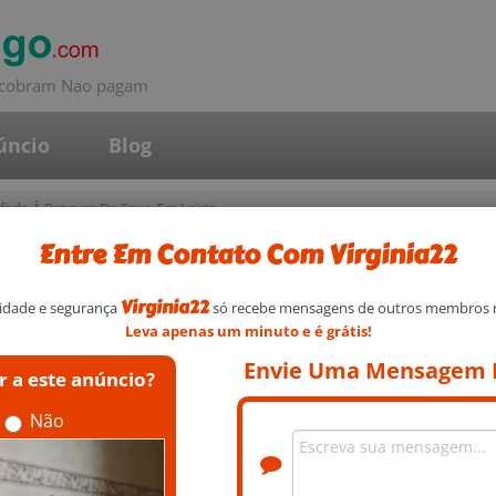
o cobram Nao pagam
úncio
Blog
fada À Procura De Sexo Em Leiria
Entre Em Contato Com Virginia22
De Sexo Em Leiria
E
Virginia22
cidade e segurança
só recebe mensagens de outros membros r
A
Leva apenas um minuto e é grátis!
B
LOCALIZAÇÃO
Envie Uma Mensagem P
 a este anúncio?
B
DISTRITO
LEIRIA
B
Não
CONCELHO
PENICHE
C
C
INFORMAÇÃO DO PERFIL
É