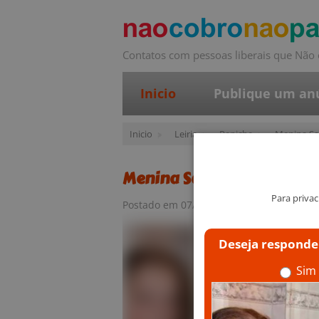
Contatos com pessoas liberais que Nã
Inicio
Publique um an
Inicio
Leiria
Peniche
Menina Sa
Menina Safada À Procura 
Para priva
Postado em 07/03/2023 às 09h13
Deseja responder
Sim