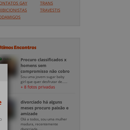
ONTATOS GAY
TRANS
XIBICIONISTAS
TRAVESTIS
ODAMIGOS
ltimos Encontros
Procuro classificados x
Online
homens sem
compromisso não cobro
Sou uma jovem sugar baby
girl que quer desfrutar de......
+ 8 fotos privadas
e
divorciado há alguns
meses procuro paixão e
amizade
o
Olá a todos, sou uma mulher
madura, recentemente
divorciada......