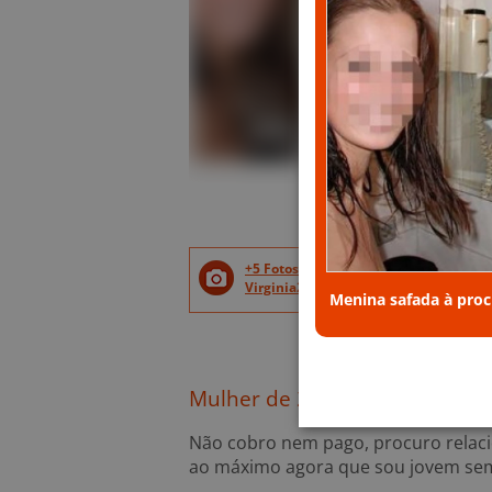
+5 Fotos privadas. Contacte a
Virginia22 para ver as fotos.
Menina safada à proc
Mulher de 22 anos de Penich
Não cobro nem pago, procuro relac
ao máximo agora que sou jovem sem l