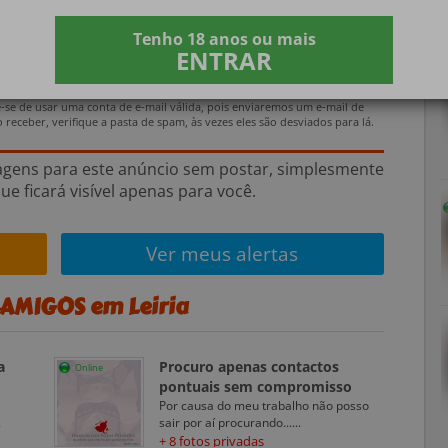
Tenho 18 anos ou mais
ENTRAR
e-se de usar uma conta de e-mail válida, pois enviaremos um e-mail de
receber, verifique a pasta de spam, às vezes eles são desviados para lá.
agens para este anúncio sem postar, simplesmente
ue ficará visível apenas para você.
Ver meus alertas
AMIGOS em Leiria
a
Procuro apenas contactos
Online
pontuais sem compromisso
Por causa do meu trabalho não posso
.
sair por aí procurando......
+ 8 fotos privadas