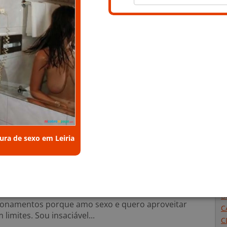
NOME
VIRGINIA22
F
EMAIL
USL******@******.***
G
TELEFONE
931 *** ***
I
IDADE
22 ANOS
I
SEU
UMA MULHER
I
PROCURO
UM HOMEM
I
S
CATEGORIA
I
FODAMIGOS
M
I
ura de sexo em Leiria
Contace a Virginia22
C
e procuro um homem para contato
B
B
ionamentos porque amo sexo e quero aproveitar
C
imites. Sou insaciável...
C