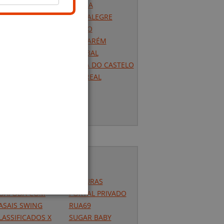
LISBOA
ARO
PORTALEGRE
UARDA
PORTO
LHA DA GRACIOSA
SANTARÉM
LHA DA MADEIRA
SETÚBAL
LHA DAS FLORES
VIANA DO CASTELO
LHA DE PORTO
ANTO
VILA REAL
LHA DE SANTA
VISEU
ARIA
LHA DE SÃO JORGE
ontactos Por Categoria
DSM
MADURAS
OAFODA COM
PORTAL PRIVADO
ASAIS SWING
RUA69
LASSIFICADOS X
SUGAR BABY