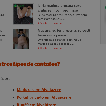
leiria madura procura sexo
Online
grátis sem compromisso
ura
Leiria madura procuro sexo livre sem
compromisso sou......
+ 5 fotos privadas
os
Maduro, eu leria apenas se você
sso
fosse mais jovem
ão
Divorciada, só transei com meu ex-
marido e agora descobri......
+ 8 fotos privadas
tros tipos de contatos?
iázere
Maduras em Alvaiázere
Portal privado em Alvaiázere
Rua69 em Alvaiázere