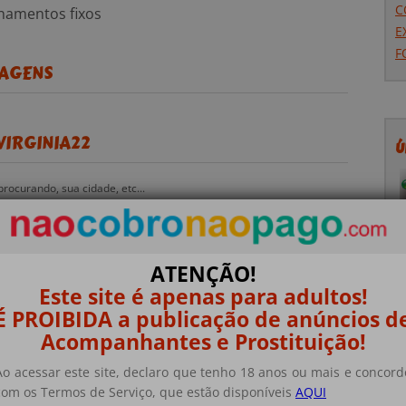
C
namentos fixos
E
F
SAGENS
VIRGINIA22
Ú
rocurando, sua cidade, etc...
ATENÇÃO!
Este site é apenas para adultos!
É PROIBIDA a publicação de anúncios d
Acompanhantes e Prostituição!
 uso
, a
Privacidade Política
e
Isenção de
Ao acessar este site, declaro que tenho 18 anos ou mais e concord
com os Termos de Serviço, que estão disponíveis
AQUI