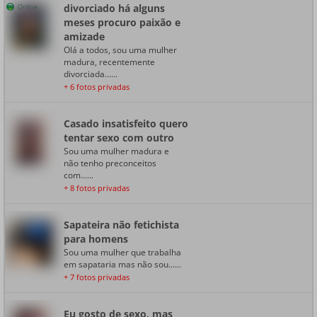
divorciado há alguns
Online
meses procuro paixão e
amizade
Olá a todos, sou uma mulher
madura, recentemente
divorciada......
+ 6 fotos privadas
Casado insatisfeito quero
tentar sexo com outro
Sou uma mulher madura e
não tenho preconceitos
com......
+ 8 fotos privadas
Sapateira não fetichista
para homens
Sou uma mulher que trabalha
em sapataria mas não sou......
+ 7 fotos privadas
Eu gosto de sexo, mas