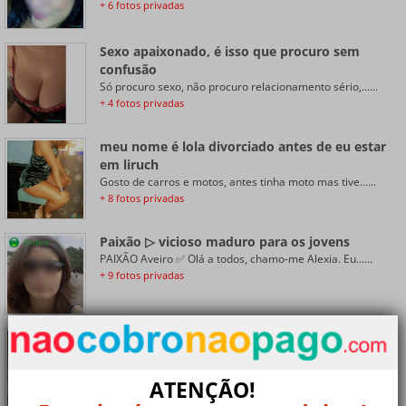
+ 6 fotos privadas
Sexo apaixonado, é isso que procuro sem
confusão
Só procuro sexo, não procuro relacionamento sério,......
+ 4 fotos privadas
meu nome é lola divorciado antes de eu estar
em liruch
Gosto de carros e motos, antes tinha moto mas tive......
+ 8 fotos privadas
Paixão ▷ vicioso maduro para os jovens
Online
PAIXÃO Aveiro ✅ Olá a todos, chamo-me Alexia. Eu......
+ 9 fotos privadas
Mulher madura para contactos de mealhada
Online
Eu sou uma mulher solteira fetichista fogosa procuro......
+ 5 fotos privadas
ATENÇÃO!