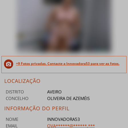
+9 Fotos privadas. Contacte a Innovadora53 para ver as fotos.
LOCALIZAÇÃO
DISTRITO
AVEIRO
CONCELHO
OLIVEIRA DE AZEMÉIS
INFORMAÇÃO DO PERFIL
NOME
INNOVADORA53
EMAIL
OVA******@******.***