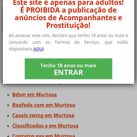
Este site é apenas para adultos!
É PROIBIDA a publicação de
jovem procura maturidade
Online
eu sou um menino educado Atleta, forte e saudável
anúncios de Acompanhantes e
Buscando......
Prostituição!
+ 5 fotos privadas
Ao acessar este site, declaro que tenho 18 anos ou mais e
concordo com os Termos de Serviço, que estão
disponíveis
AQUI
¿Você está procurando outros tipos de
contatos?
Tenho 18 anos ou mais
ENTRAR
Encontre contatos e amigos em Murtosa
Bdsm em Murtosa
Boafoda com em Murtosa
Casais swing em Murtosa
Classificados x em Murtosa
Contatos gay em Murtosa