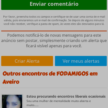
Por favor, preencha todos os campos e certifique-se de usar uma conta de e-mail
válida, pois enviaremos um e-mail de confirmação. Se depois de alguns minutos
você não receber, verifique a pasta de spam, às vezes eles são desviados para lá.
Podemos notificá-lo de novas mensagens para este
anúncio sem postar, simplesmente criando um alerta que
ficará visível apenas para você.
Criar Alerta
Ver meus alertas
Outros encontros de FODAMIGOS em
Aveiro
Estou procurando encontros liberais ocasionais
Sou uma mulher de mentalidade muito aberta e
muito......