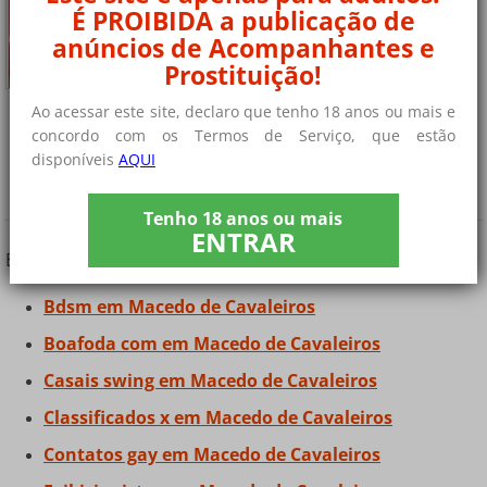
Novidade sousexy bunda brincalhona e safada
É PROIBIDA a publicação de
Diana venezuelana, primeira vez na sua cidade, vou......
anúncios de Acompanhantes e
+ 7 fotos privadas
Prostituição!
Ao acessar este site, declaro que tenho 18 anos ou mais e
concordo com os Termos de Serviço, que estão
¿Você está procurando outros tipos de
disponíveis
AQUI
contatos?
Tenho 18 anos ou mais
ENTRAR
Encontre contatos e amigos em Macedo de Cavaleiros
Bdsm em Macedo de Cavaleiros
Boafoda com em Macedo de Cavaleiros
Casais swing em Macedo de Cavaleiros
Classificados x em Macedo de Cavaleiros
Contatos gay em Macedo de Cavaleiros