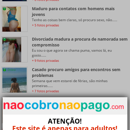
Maduro para contatos com homens mais
Online
jovens
Tenho as coisas bem claras, só procuro sexo, não......
+ 5 fotos privadas
Divorciada madura a procura de namorada sem
Online
compromisso
Eu sou o que agora se chama puma, vamos lá, eu
gosto......
+ 9 fotos privadas
Casado procuro amigos para encontros sem
Online
problemas
Semana que vem estarei de férias, são minhas
primeiras......
+ 7 fotos privadas
Casado procurando um amante ocasional sem
Online
problemas ou dinheiro
Apesar de não ser uma beldade, me considero uma
mulher......
ATENÇÃO!
+ 6 fotos privadas
Este site é apenas para adultos!