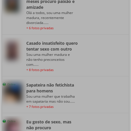
meses procuro paixão e
amizade
Olá a todos, sou uma mulher
madura, recentemente
divorciada......
+ 6 fotos privadas
Casado insatisfeito quero
tentar sexo com outro
Sou uma mulher madura e
não tenho preconceitos
com......
+ 8 fotos privadas
Sapateira não fetichista
Online
para homens
Sou uma mulher que trabalha
em sapataria mas não sou......
+ 7 fotos privadas
Eu gosto de sexo, mas
Online
não procuro