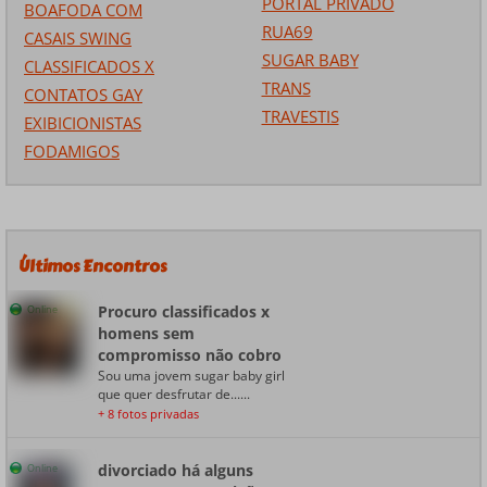
PORTAL PRIVADO
BOAFODA COM
RUA69
CASAIS SWING
SUGAR BABY
CLASSIFICADOS X
TRANS
CONTATOS GAY
TRAVESTIS
EXIBICIONISTAS
FODAMIGOS
Últimos Encontros
Procuro classificados x
Online
homens sem
compromisso não cobro
Sou uma jovem sugar baby girl
que quer desfrutar de......
+ 8 fotos privadas
divorciado há alguns
Online