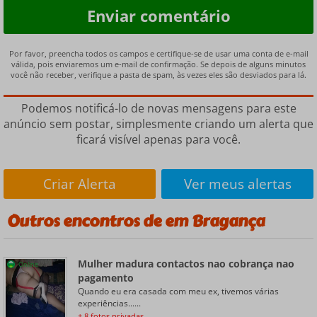
Por favor, preencha todos os campos e certifique-se de usar uma conta de e-mail
válida, pois enviaremos um e-mail de confirmação. Se depois de alguns minutos
você não receber, verifique a pasta de spam, às vezes eles são desviados para lá.
Podemos notificá-lo de novas mensagens para este
anúncio sem postar, simplesmente criando um alerta que
ficará visível apenas para você.
Criar Alerta
Ver meus alertas
Outros encontros de em Bragança
Mulher madura contactos nao cobrança nao
Online
pagamento
Quando eu era casada com meu ex, tivemos várias
experiências......
+ 8 fotos privadas