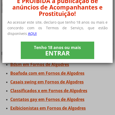
É PROIBIDA a publicação de
bissexual......
anúncios de Acompanhantes e
+ 6 fotos privadas
Prostituição!
Ao acessar este site, declaro que tenho 18 anos ou mais e
¿Você está procurando outros tipos de
concordo com os Termos de Serviço, que estão
disponíveis
AQUI
contatos?
Tenho 18 anos ou mais
ENTRAR
Encontre contatos e amigos em Fornos de Algodres
Bdsm em Fornos de Algodres
Boafoda com em Fornos de Algodres
Casais swing em Fornos de Algodres
Classificados x em Fornos de Algodres
Contatos gay em Fornos de Algodres
Exibicionistas em Fornos de Algodres