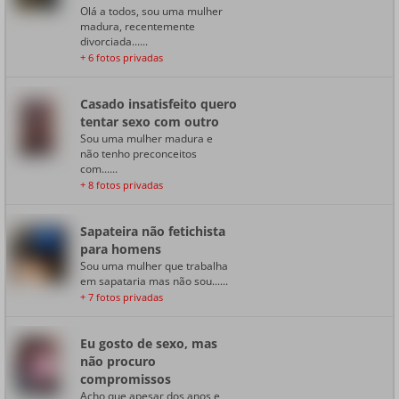
Olá a todos, sou uma mulher
madura, recentemente
divorciada......
+ 6 fotos privadas
Casado insatisfeito quero
tentar sexo com outro
Sou uma mulher madura e
não tenho preconceitos
com......
+ 8 fotos privadas
Sapateira não fetichista
para homens
Sou uma mulher que trabalha
em sapataria mas não sou......
+ 7 fotos privadas
Eu gosto de sexo, mas
não procuro
compromissos
Acho que apesar dos anos e