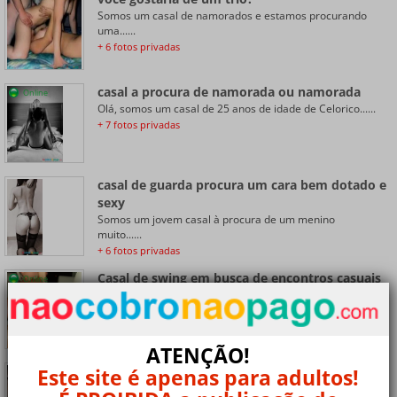
Somos um casal de namorados e estamos procurando
uma......
+ 6 fotos privadas
casal a procura de namorada ou namorada
Online
Olá, somos um casal de 25 anos de idade de Celorico......
+ 7 fotos privadas
casal de guarda procura um cara bem dotado e
sexy
Somos um jovem casal à procura de um menino
muito......
+ 6 fotos privadas
Casal de swing em busca de encontros casuais
Online
Olá, procuramos outro casal ou solteiros para trocas......
+ 8 fotos privadas
ATENÇÃO!
Procuramos um homem para nós dois
Este site é apenas para adultos!
somos um casal maduro procuramos um homem