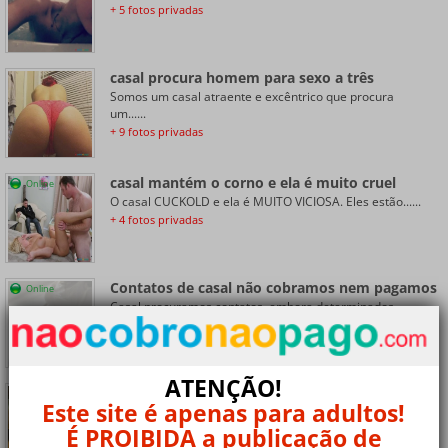
+ 5 fotos privadas
casal procura homem para sexo a três
Somos um casal atraente e excêntrico que procura
um......
+ 9 fotos privadas
casal mantém o corno e ela é muito cruel
Online
O casal CUCKOLD e ela é MUITO VICIOSA. Eles estão......
+ 4 fotos privadas
Contatos de casal não cobramos nem pagamos
Online
Casal procuramos contatos, embora determinados
somos......
+ 4 fotos privadas
ATENÇÃO!
casal a procura de bix ou menina curiosa!!
Este site é apenas para adultos!
Casal maduro procurando bix ou garota curiosa para......
É PROIBIDA a publicação de
+ 7 fotos privadas