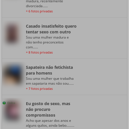
madura, recentemente
divorciada......
+ 6 fotos privadas
Casado insatisfeito quero
tentar sexo com outro
Sou uma mulher madura e
não tenho preconceitos
com......
+ 8 fotos privadas
Sapateira não fetichista
para homens
Sou uma mulher que trabalha
em sapataria mas não sou......
+ 7 fotos privadas
Eu gosto de sexo, mas
Online
não procuro
compromissos
Acho que apesar dos anos e
alguns quilos, ainda bebo.........