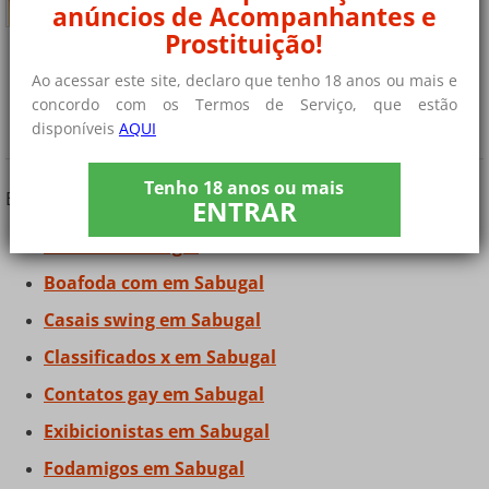
anúncios de Acompanhantes e
Prostituição!
Ao acessar este site, declaro que tenho 18 anos ou mais e
¿Você está procurando outros tipos de
concordo com os Termos de Serviço, que estão
contatos?
disponíveis
AQUI
Tenho 18 anos ou mais
Encontre contatos e amigos em Sabugal
ENTRAR
Bdsm em Sabugal
Boafoda com em Sabugal
Casais swing em Sabugal
Classificados x em Sabugal
Contatos gay em Sabugal
Exibicionistas em Sabugal
Fodamigos em Sabugal