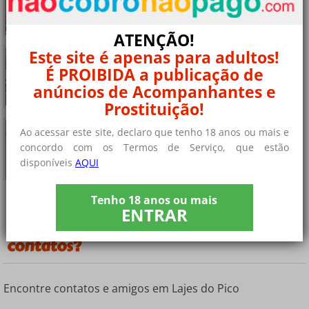
Procuramos um homem (ser bi seria uma vantagem)
para......
+ 7 fotos privadas
ATENÇÃO!
Mulher madura divorciada procurando sexo
Este site é apenas para adultos!
ocasional
É PROIBIDA a publicação de
Quando eu era casada não me divertia e meu marido......
anúncios de Acompanhantes e
+ 6 fotos privadas
Prostituição!
Quarenta Lajes do Pico procure um amante
Ao acessar este site, declaro que tenho 18 anos ou mais e
Sou uma mulher de 40 anos que procura um jovem
concordo com os Termos de Serviço, que estão
para......
disponíveis
AQUI
+ 5 fotos privadas
Tenho 18 anos ou mais
ENTRAR
¿Você está procurando outros tipos de
contatos?
Encontre contatos e amigos em Lajes do Pico