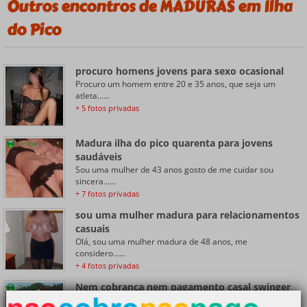
Outros encontros de MADURAS em Ilha
do Pico
procuro homens jovens para sexo ocasional
Procuro um homem entre 20 e 35 anos, que seja um
atleta......
+ 5 fotos privadas
Madura ilha do pico quarenta para jovens
Online
saudáveis
Sou uma mulher de 43 anos gosto de me cuidar sou
sincera......
+ 7 fotos privadas
sou uma mulher madura para relacionamentos
casuais
Olá, sou uma mulher madura de 48 anos, me
considero......
+ 4 fotos privadas
Nem cobrança nem pagamento casal swinger
Online
maduro