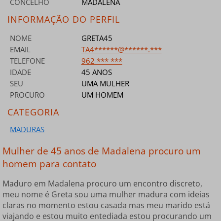
CONCELHO
MADALENA
INFORMAÇÃO DO PERFIL
NOME
GRETA45
EMAIL
TA4******@******.***
TELEFONE
962 *** ***
IDADE
45 ANOS
SEU
UMA MULHER
PROCURO
UM HOMEM
CATEGORIA
MADURAS
Mulher de 45 anos de Madalena procuro um
homem para contato
Maduro em Madalena procuro um encontro discreto,
meu nome é Greta sou uma mulher madura com ideias
claras no momento estou casada mas meu marido está
viajando e estou muito entediada estou procurando um