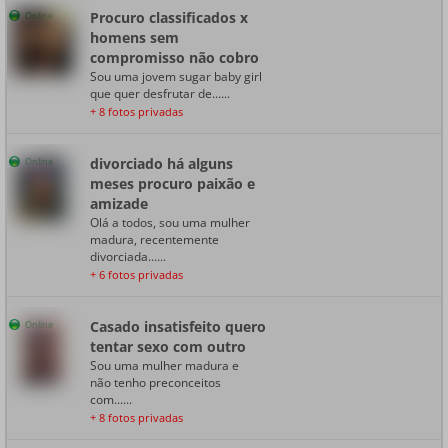
Procuro classificados x
Online
homens sem
compromisso não cobro
Sou uma jovem sugar baby girl
que quer desfrutar de......
+ 8 fotos privadas
divorciado há alguns
Online
meses procuro paixão e
amizade
Olá a todos, sou uma mulher
madura, recentemente
divorciada......
+ 6 fotos privadas
Casado insatisfeito quero
Online
tentar sexo com outro
Sou uma mulher madura e
não tenho preconceitos
com......
+ 8 fotos privadas