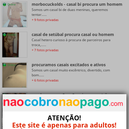
morbocuckolds - casal bi procura um homem
Online
Somos um casal bi de duas meninas, queremos
tentar......
+ 9 fotos privadas
casal de setúbal procura casal ou homem
Online
Casal hetero curioso à procura de parceiros para
troca,......
+ 7 fotos privadas
procuramos casais excitados e ativos
Online
Somos um casal muito excêntrico, divertido, com
bom......
+ 6 fotos privadas
casal consegue 2 ou 3 amigos para três
Online
Procuramos 2 ou 3 amigos de Grândola para um
menage......
+ 7 fotos privadas
ATENÇÃO!
Este site é apenas para adultos!
casamento com mulher bissex