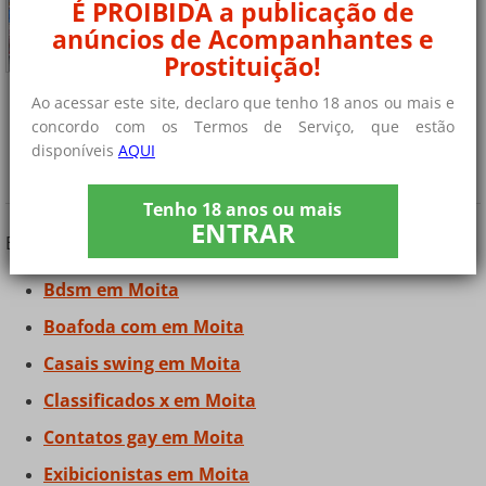
É PROIBIDA a publicação de
Olá, somos um casal à procura de uma rapariga para......
+ 7 fotos privadas
anúncios de Acompanhantes e
Prostituição!
Ao acessar este site, declaro que tenho 18 anos ou mais e
concordo com os Termos de Serviço, que estão
¿Você está procurando outros tipos de
disponíveis
AQUI
contatos?
Tenho 18 anos ou mais
ENTRAR
Encontre contatos e amigos em Moita
Bdsm em Moita
Boafoda com em Moita
Casais swing em Moita
Classificados x em Moita
Contatos gay em Moita
Exibicionistas em Moita