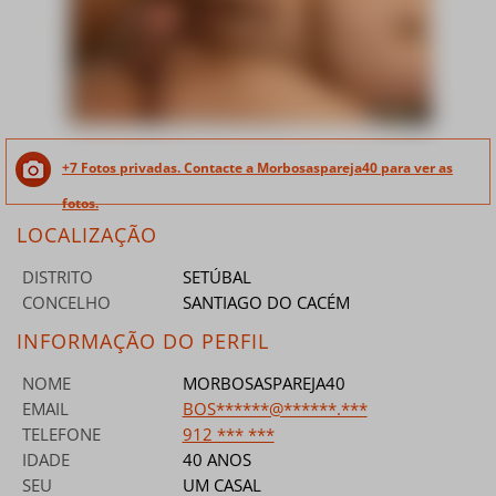
+7 Fotos privadas. Contacte a Morbosaspareja40 para ver as
fotos.
LOCALIZAÇÃO
DISTRITO
SETÚBAL
CONCELHO
SANTIAGO DO CACÉM
INFORMAÇÃO DO PERFIL
NOME
MORBOSASPAREJA40
EMAIL
BOS******@******.***
TELEFONE
912 *** ***
IDADE
40 ANOS
SEU
UM CASAL