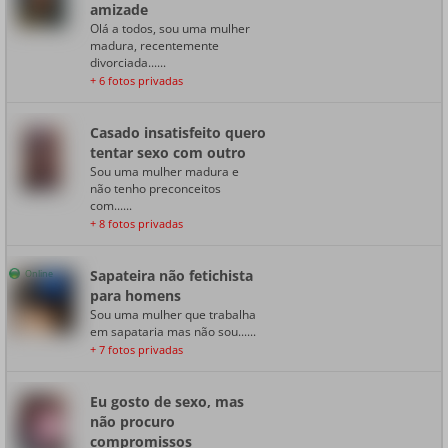
amizade
Olá a todos, sou uma mulher
madura, recentemente
divorciada......
+ 6 fotos privadas
Casado insatisfeito quero
tentar sexo com outro
Sou uma mulher madura e
não tenho preconceitos
com......
+ 8 fotos privadas
Sapateira não fetichista
Online
para homens
Sou uma mulher que trabalha
em sapataria mas não sou......
+ 7 fotos privadas
Eu gosto de sexo, mas
não procuro
compromissos