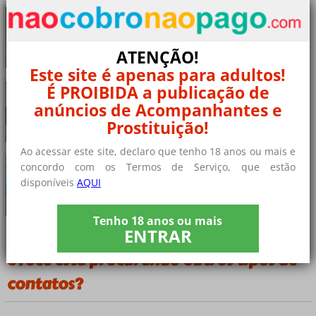
Procuro relacionamentos com caras discretos
Online
Sou uma estudante árabe com bom corpo. Me
considero......
+ 7 fotos privadas
ATENÇÃO!
Este site é apenas para adultos!
Procuro um encontro discreto no montijo
É PROIBIDA a publicação de
Olá, sou uma mulher discreta que quer mudar o
anúncios de Acompanhantes e
rumo......
Prostituição!
+ 4 fotos privadas
Ao acessar este site, declaro que tenho 18 anos ou mais e
Jovem procura contatos esporádicos
Online
concordo com os Termos de Serviço, que estão
sou uma moça solteira com um bom físico procuro
disponíveis
AQUI
um......
+ 4 fotos privadas
Tenho 18 anos ou mais
ENTRAR
¿Você está procurando outros tipos de
contatos?