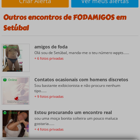
Criar Alerta
Ver meus alertas
Outros encontros de FODAMIGOS em
Setúbal
amigos de foda
Online
Olá sou de Setúbal, manda-me o teu número wppts......
+ 6 fotos privadas
Contatos ocasionais com homens discretos
Online
Sou bastante exibicionista e não procuro nenhum
tipo......
+ 9 fotos privadas
Estou procurando um encontro real
Online
sou uma moça bonita solteira um pouco maluca
gostaria......
+ 4 fotos privadas