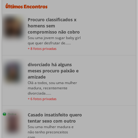
Últimos Encontros
Procuro classificados x
homens sem
compromisso não cobro
Sou uma jovem sugar baby girl
que quer desfrutar de......
+ 8 fotos privadas
divorciado há alguns
meses procuro paixão e
amizade
Olá a todos, sou uma mulher
madura, recentemente
divorciada......
+ 6 fotos privadas
Casado insatisfeito quero
Online
tentar sexo com outro
Sou uma mulher madura e
não tenho preconceitos
com......