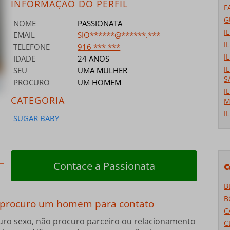
INFORMAÇÃO DO PERFIL
F
G
NOME
PASSIONATA
I
EMAIL
SIO******@******.***
I
TELEFONE
916 *** ***
I
IDADE
24 ANOS
I
SEU
UMA MULHER
S
PROCURO
UM HOMEM
I
CATEGORIA
M
I
SUGAR BABY
Contace a Passionata
C
B
B
 procuro um homem para contato
C
curo sexo, não procuro parceiro ou relacionamento
C