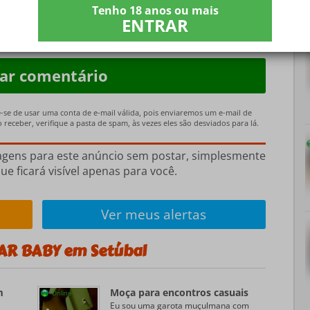
 uso
, a
Privacidade Política
e
Isenção de
Tenho 18 anos ou mais
ENTRAR
e-se de usar uma conta de e-mail válida, pois enviaremos um e-mail de
receber, verifique a pasta de spam, às vezes eles são desviados para lá.
agens para este anúncio sem postar, simplesmente
ue ficará visível apenas para você.
Ver meus alertas
AR BABY em Setúbal
m
Moça para encontros casuais
Online
Eu sou uma garota muçulmana com