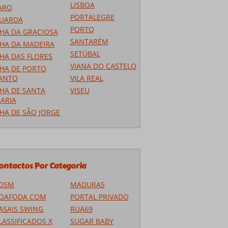
LISBOA
ARO
PORTALEGRE
UARDA
PORTO
LHA DA GRACIOSA
SANTARÉM
LHA DA MADEIRA
SETÚBAL
LHA DAS FLORES
VIANA DO CASTELO
LHA DE PORTO
ANTO
VILA REAL
LHA DE SANTA
VISEU
ARIA
LHA DE SÃO JORGE
ontactos Por Categoria
DSM
MADURAS
OAFODA COM
PORTAL PRIVADO
ASAIS SWING
RUA69
LASSIFICADOS X
SUGAR BABY