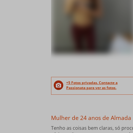
+5 Fotos privadas. Contacte a
Passionata para ver as fotos.
Mulher de 24 anos de Almada
Tenho as coisas bem claras, só pro