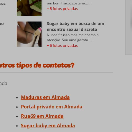
um bom físico, gostaria......
stou
+ 8 fotos privadas
xo
Sugar baby em busca de um
encontro sexual discreto
Nunca fiz isso mas me chama a
atenção. Sou uma garota......
+ 6 fotos privadas
tros tipos de contatos?
ada
Maduras em Almada
Portal privado em Almada
Rua69 em Almada
Sugar baby em Almada