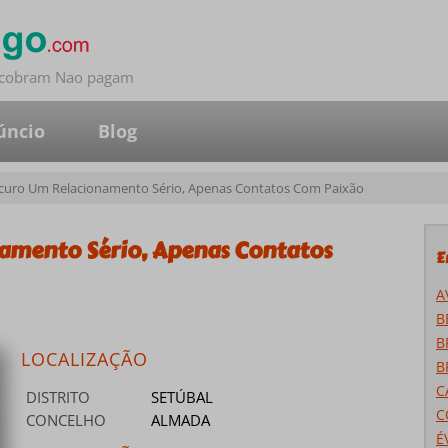
o cobram Nao pagam
úncio
Blog
curo Um Relacionamento Sério, Apenas Contatos Com Paixão
amento Sério, Apenas Contatos
E
A
B
B
LOCALIZAÇÃO
B
C
DISTRITO
SETÚBAL
C
CONCELHO
ALMADA
É