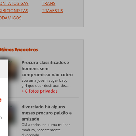
ONTATOS GAY
TRANS
XIBICIONISTAS
TRAVESTIS
ODAMIGOS
ltimos Encontros
Procuro classificados x
Online
homens sem
compromisso não cobro
Sou uma jovem sugar baby
girl que quer desfrutar de......
+ 8 fotos privadas
e
divorciado há alguns
Online
meses procuro paixão e
o
amizade
Olá a todos, sou uma mulher
madura, recentemente
divorciada......