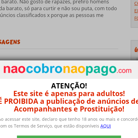
 barato. Não gosto de rapazes, prefiro homens
C
 barato, só para curtir e não sou puta, com todo
E
úncios classificados x porque as pessoas me
F
SAGENS
Ú
PASSIONATA
rocurando, sua cidade, etc...
ATENÇÃO!
Este site é apenas para adultos!
É PROIBIDA a publicação de anúncios d
Acompanhantes e Prostituição!
Ao acessar este site, declaro que tenho 18 anos ou mais e concord
com os Termos de Serviço, que estão disponíveis
AQUI