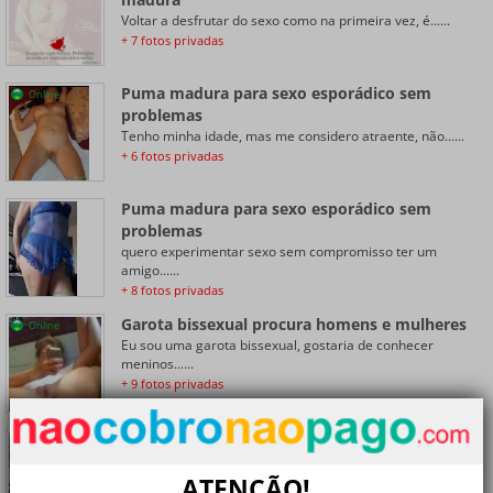
Voltar a desfrutar do sexo como na primeira vez, é......
+ 7 fotos privadas
Puma madura para sexo esporádico sem
Online
problemas
Tenho minha idade, mas me considero atraente, não......
+ 6 fotos privadas
Puma madura para sexo esporádico sem
problemas
quero experimentar sexo sem compromisso ter um
amigo......
+ 8 fotos privadas
Garota bissexual procura homens e mulheres
Online
Eu sou uma garota bissexual, gostaria de conhecer
meninos......
+ 9 fotos privadas
Mulher madura divorciada procurando sexo
ocasional
ATENÇÃO!
quero experimentar sexo sem compromisso ter um