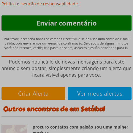
Política
e
Isenção de responsabilidade
.
Por favor, preencha todos os campos e certifique-se de usar uma conta de e-mail
válida, pois enviaremos um e-mail de confirmação. Se depois de alguns minutos
você não receber, verifique a pasta de spam, às vezes eles são desviados para lá.
Podemos notificá-lo de novas mensagens para este
anúncio sem postar, simplesmente criando um alerta que
ficará visível apenas para você.
Criar Alerta
Ver meus alertas
Outros encontros de em Setúbal
procuro contatos com paixão sou uma mulher
madura