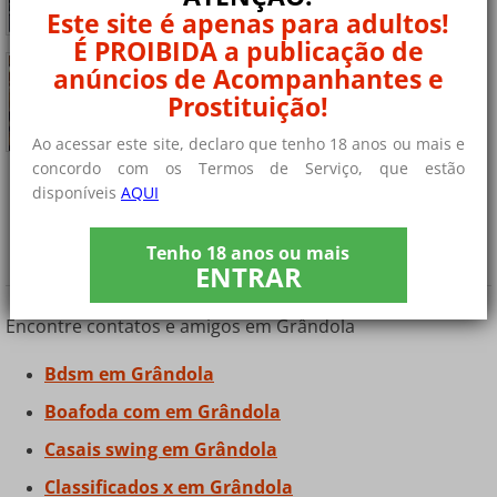
amigo......
Este site é apenas para adultos!
+ 9 fotos privadas
É PROIBIDA a publicação de
Rapariga solteira para contactos em setúbal
Online
anúncios de Acompanhantes e
sou uma garota bonita e sexy não tenho
Prostituição!
companheiro......
+ 9 fotos privadas
Ao acessar este site, declaro que tenho 18 anos ou mais e
concordo com os Termos de Serviço, que estão
disponíveis
AQUI
¿Você está procurando outros tipos de
contatos?
Tenho 18 anos ou mais
ENTRAR
Encontre contatos e amigos em Grândola
Bdsm em Grândola
Boafoda com em Grândola
Casais swing em Grândola
Classificados x em Grândola