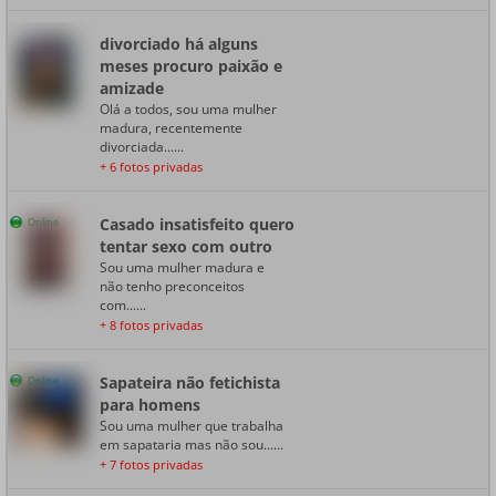
divorciado há alguns
meses procuro paixão e
amizade
Olá a todos, sou uma mulher
madura, recentemente
divorciada......
+ 6 fotos privadas
Casado insatisfeito quero
Online
tentar sexo com outro
Sou uma mulher madura e
não tenho preconceitos
com......
+ 8 fotos privadas
Sapateira não fetichista
Online
para homens
Sou uma mulher que trabalha
em sapataria mas não sou......
+ 7 fotos privadas