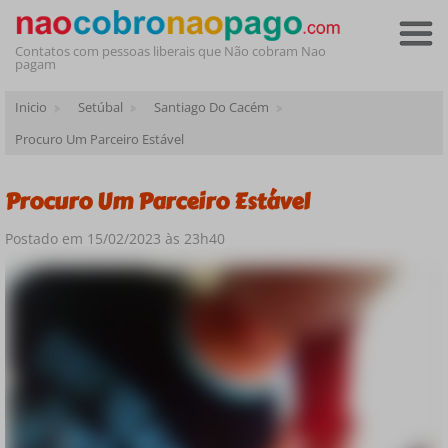
Contatos com pessoas liberais que Não cobram Nao
pagam
Inicio
Setúbal
Santiago Do Cacém
Procuro Um Parceiro Estável
Procuro Um Parceiro Estável
Postado em 15/02/2023 às 23h40