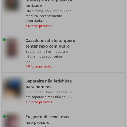
amizade
Olá a todos, sou uma mulher
madura, recentemente
divorciada......
+ 6 fotos privadas
Casado insatisfeito quero
Online
tentar sexo com outro
Sou uma mulher madura e
não tenho preconceitos
com......
+ 8 fotos privadas
Sapateira não fetichista
para homens
Sou uma mulher que trabalha
em sapataria mas não sou......
+ 7 fotos privadas
Eu gosto de sexo, mas
Online
não procuro