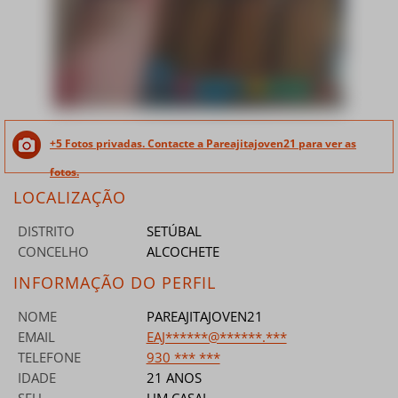
+5 Fotos privadas. Contacte a Pareajitajoven21 para ver as
fotos.
LOCALIZAÇÃO
DISTRITO
SETÚBAL
CONCELHO
ALCOCHETE
INFORMAÇÃO DO PERFIL
NOME
PAREAJITAJOVEN21
EMAIL
EAJ******@******.***
TELEFONE
930 *** ***
IDADE
21 ANOS