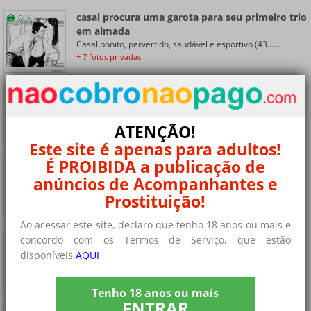
casal procura uma garota para seu primeiro trio
Online
em almada
Casal bonito, pervertido, saudável e esportivo (43......
+ 7 fotos privadas
morbocuckolds - casal bi procura um homem
Online
Somos um casal bi de duas meninas, queremos
tentar......
ATENÇÃO!
+ 9 fotos privadas
Este site é apenas para adultos!
É PROIBIDA a publicação de
Casal swinger para swingers
Casal grátis procuramos trocas de casais com outros......
anúncios de Acompanhantes e
+ 8 fotos privadas
Prostituição!
Ao acessar este site, declaro que tenho 18 anos ou mais e
Rapariga para casais em setúbal
concordo com os Termos de Serviço, que estão
Olá, sou uma mulher safada que gosta de sexo e me......
disponíveis
AQUI
+ 8 fotos privadas
Tenho 18 anos ou mais
ENTRAR
Casal procura homem para sexo a três
Online