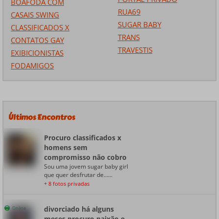
BOAFODA COM
RUA69
CASAIS SWING
SUGAR BABY
CLASSIFICADOS X
TRANS
CONTATOS GAY
TRAVESTIS
EXIBICIONISTAS
FODAMIGOS
Últimos Encontros
Procuro classificados x
homens sem
compromisso não cobro
Sou uma jovem sugar baby girl
que quer desfrutar de......
+ 8 fotos privadas
divorciado há alguns
Online
meses procuro paixão e