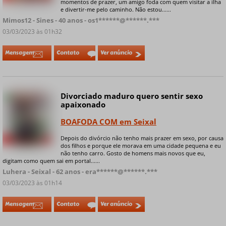
momentos de prazer, um amigo foda com quem visitar a ilha
e divertir-me pelo caminho. Não estou......
Mimos12 - Sines - 40 anos - os1******@******.***
03/03/2023 às 01h32
Mensagem
Contato
Ver anúncio
Divorciado maduro quero sentir sexo
Online
apaixonado
BOAFODA COM em Seixal
Depois do divórcio não tenho mais prazer em sexo, por causa
+ 9 fotos privadas
dos filhos e porque ele morava em uma cidade pequena e eu
não tenho carro. Gosto de homens mais novos que eu,
digitam como quem sai em portal......
Luhera - Seixal - 62 anos - era******@******.***
03/03/2023 às 01h14
Mensagem
Contato
Ver anúncio