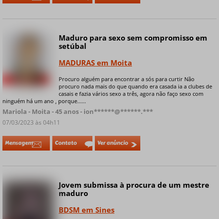
Maduro para sexo sem compromisso em
setúbal
MADURAS em Moita
Procuro alguém para encontrar a sós para curtir Não
+ 5 fotos privadas
procuro nada mais do que quando era casada ia a clubes de
casais e fazia vários sexo a três, agora não faço sexo com
ninguém há um ano , porque......
Mariola - Moita - 45 anos - ion******@******.***
07/03/2023 às 04h11
Mensagem
Contato
Ver anúncio
Jovem submissa à procura de um mestre
maduro
BDSM em Sines