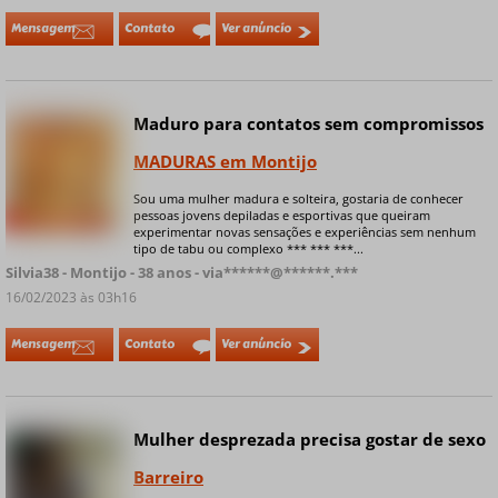
Mensagem
Contato
Ver anúncio
Maduro para contatos sem compromissos
MADURAS em Montijo
Sou uma mulher madura e solteira, gostaria de conhecer
pessoas jovens depiladas e esportivas que queiram
+ 5 fotos privadas
experimentar novas sensações e experiências sem nenhum
tipo de tabu ou complexo *** *** ***...
Silvia38 - Montijo - 38 anos - via******@******.***
16/02/2023 às 03h16
Mensagem
Contato
Ver anúncio
Mulher desprezada precisa gostar de sexo
Online
Barreiro