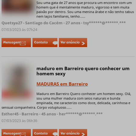
Sou uma gata de 27 anos que procura um encontro com um
homem que é mentalmente maduro, vigoroso e tem muita
+ 5 fotos privadas
paixão por dentro. Sou uma menina árabe e não tenho tabus
nem laços familiares, tenho......
Quetsya27 - Santiago do Cacém - 27 anos - tsy******@******.***
07/03/2023 às 07h24
Mensagem
Contato
Ver anúncio
maduro em Barreiro quero conhecer um
homem sexy
MADURAS em Barreiro
Maduro em Barreiro Quero conhecer um homem sexy. Olá,
+ 6 fotos privadas
sou uma mulher madura com seios naturais e bunda
empinada, me caracterizo como doce, delicada, carinhosa e
sensual companheira. Corpo voluptuoso......
Esther45 - Barreiro - 45 anos - her******@******.***
07/03/2023 às 06h36
Mensagem
Contato
Ver anúncio