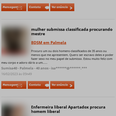
Mensagem
Contato
Ver anúncio
mulher submissa classificada procurando
Online
mestre
BDSM em Palmela
Procuro um ou dois homens classificados de 35 anos ou
+ 6 fotos privadas
menos que me apresentem. Quero ser escravo deles e poder
fazer sexo no meu papel de submisso. Estou muito feliz com
meu corpo e adoro dá-lo a um......
Sumisa40 - Palmela - 40 anos - isa******@******.***
16/02/2023 às 05h49
Mensagem
Contato
Ver anúncio
Enfermeira liberal Apartadox procura
Online
homem liberal