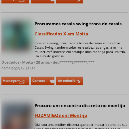
Procuramos casais swing troca de casais
Classificados X em Moita
Casais de swing, procuramos trocas de casais com outros
Casais Swing, também solteiros e talvez raparigas, a minha
+ 6 fotos privadas
mulher está indecisa em arranjar uma rapariga para um trio.
Ela é muito gostosa......
Dosdedos - Moita - 28 anos - ded******@******.***
06/03/2023 às 15h50
Mensagem
Contato
Ver anúncio
Procuro um encontro discreto no montijo
FODAMIGOS em Montijo
Olá, sou uma mulher discreta que quer mudar o rumo de sua
vida e experimentar coisas novas com um menino bonito,