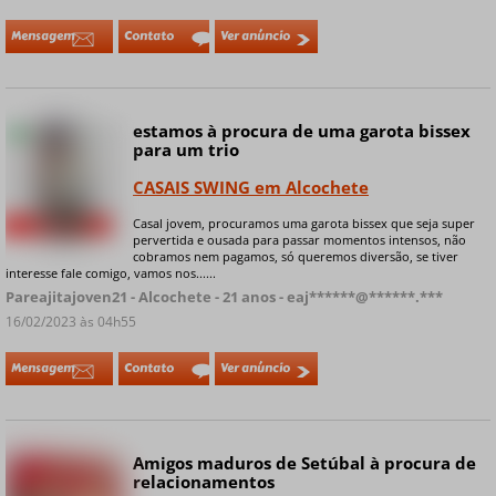
Mensagem
Contato
Ver anúncio
estamos à procura de uma garota bissex
Online
para um trio
CASAIS SWING em Alcochete
Casal jovem, procuramos uma garota bissex que seja super
+ 5 fotos privadas
pervertida e ousada para passar momentos intensos, não
cobramos nem pagamos, só queremos diversão, se tiver
interesse fale comigo, vamos nos......
Pareajitajoven21 - Alcochete - 21 anos - eaj******@******.***
16/02/2023 às 04h55
Mensagem
Contato
Ver anúncio
Amigos maduros de Setúbal à procura de
relacionamentos