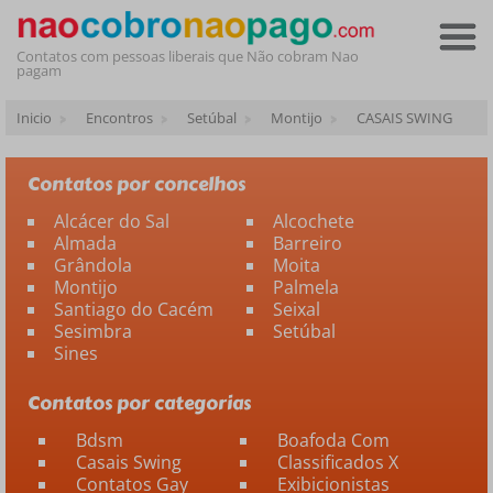
Contatos com pessoas liberais que Não cobram Nao
pagam
Inicio
Encontros
Setúbal
Montijo
CASAIS SWING
Contatos por concelhos
Alcácer do Sal
Alcochete
Almada
Barreiro
Grândola
Moita
Montijo
Palmela
Santiago do Cacém
Seixal
Sesimbra
Setúbal
Sines
Contatos por categorias
Bdsm
Boafoda Com
Casais Swing
Classificados X
Contatos Gay
Exibicionistas