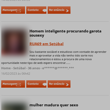
Mensagem
Contato
Ver anúncio
Homem inteligente procurando garota
sousexy
RUA69 em Setúbal
Sou bastante sociável e estudioso com vontade de aprender
+ 9 fotos privadas
mais e aproveitar a vida não tenho tido sorte nos
relacionamentos e estou a procura de uma nova
oportunidade neste tipo de web espero encontrar......
Home - Setúbal - 36 anos - e******@******.***
16/02/2023 às 06h42
Mensagem
Contato
Ver anúncio
mulher madura quer sexo