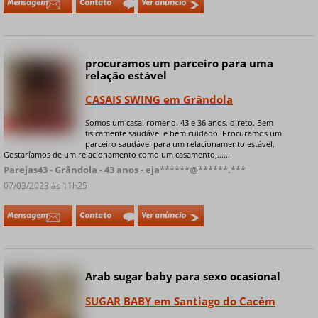
Mensagem
Contato
Ver anúncio
procuramos um parceiro para uma
Online
relação estável
CASAIS SWING em Grândola
Somos um casal romeno. 43 e 36 anos. direto. Bem
+ 9 fotos privadas
fisicamente saudável e bem cuidado. Procuramos um
parceiro saudável para um relacionamento estável.
Gostaríamos de um relacionamento como um casamento,......
Parejas43 - Grândola - 43 anos - eja******@******.***
07/03/2023 às 11h25
Mensagem
Contato
Ver anúncio
Arab sugar baby para sexo ocasional
Online
SUGAR BABY em Santiago do Cacém