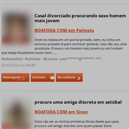
Casal divorciado procurando sexo homem
Online
mais jovem
BOAFODA COM em Palmela
Antes eu estava em um portal privado, bem, eu tinha um
+ 4 fotos privadas
anúncio postado lá para conhecer pessoas, mas não sou uma
prostituta. Procuro um homem mais jovem ou um homem
que esteja fisicamente muito bem......
Nobusolios - Palmela - 48 anos - uso******@******.***
03/03/2023 às 06h48
Mensagem
Contato
Ver anúncio
procuro uma amiga discreta em setúbal
BOAFODA COM em Sines
Estas vão ser as minhas primeiras férias desde que casei,
procuro um amigo discreto com quem passar bons
+ 4 fotos privadas