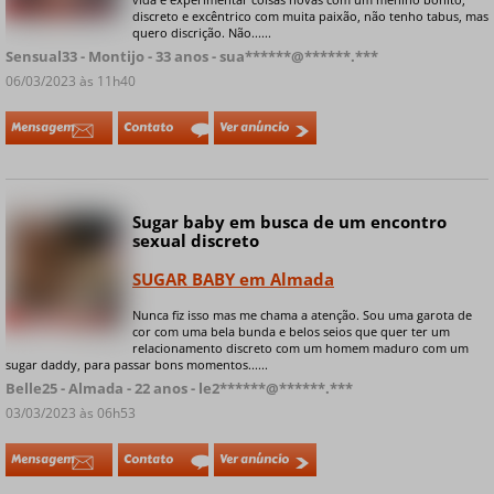
+ 4 fotos privadas
discreto e excêntrico com muita paixão, não tenho tabus, mas
quero discrição. Não......
Sensual33 - Montijo - 33 anos - sua******@******.***
06/03/2023 às 11h40
Mensagem
Contato
Ver anúncio
Sugar baby em busca de um encontro
sexual discreto
SUGAR BABY em Almada
Nunca fiz isso mas me chama a atenção. Sou uma garota de
+ 6 fotos privadas
cor com uma bela bunda e belos seios que quer ter um
relacionamento discreto com um homem maduro com um
sugar daddy, para passar bons momentos......
Belle25 - Almada - 22 anos - le2******@******.***
03/03/2023 às 06h53
Mensagem
Contato
Ver anúncio