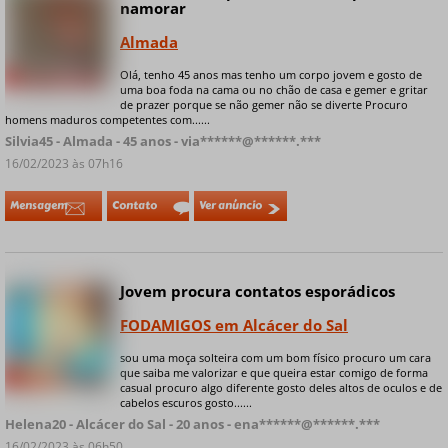
namorar
Almada
Olá, tenho 45 anos mas tenho um corpo jovem e gosto de
+ 4 fotos privadas
uma boa foda na cama ou no chão de casa e gemer e gritar
de prazer porque se não gemer não se diverte Procuro
homens maduros competentes com......
Silvia45 - Almada - 45 anos - via******@******.***
16/02/2023 às 07h16
Mensagem
Contato
Ver anúncio
Jovem procura contatos esporádicos
Online
FODAMIGOS em Alcácer do Sal
sou uma moça solteira com um bom físico procuro um cara
que saiba me valorizar e que queira estar comigo de forma
+ 4 fotos privadas
casual procuro algo diferente gosto deles altos de oculos e de
cabelos escuros gosto......
Helena20 - Alcácer do Sal - 20 anos - ena******@******.***
16/02/2023 às 06h50