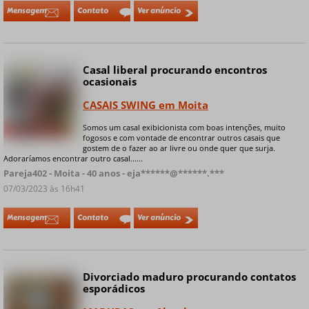
Mensagem
Contato
Ver anúncio
Casal liberal procurando encontros
ocasionais
CASAIS SWING em Moita
Somos um casal exibicionista com boas intenções, muito
+ 6 fotos privadas
fogosos e com vontade de encontrar outros casais que
gostem de o fazer ao ar livre ou onde quer que surja.
Adoraríamos encontrar outro casal......
Pareja402 - Moita - 40 anos - eja******@******.***
07/03/2023 às 16h41
Mensagem
Contato
Ver anúncio
Divorciado maduro procurando contatos
esporádicos