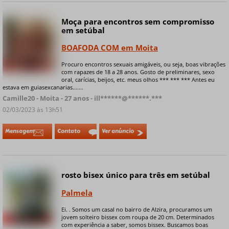
Moça para encontros sem compromisso
Online
em setúbal
BOAFODA COM em Moita
Procuro encontros sexuais amigáveis, ou seja, boas vibrações
+ 4 fotos privadas
com rapazes de 18 a 28 anos. Gosto de preliminares, sexo
oral, carícias, beijos, etc. meus olhos *** *** *** Antes eu
estava em guiasexcanarias.......
Camille20 - Moita - 27 anos - ill******@******.***
02/03/2023 às 13h51
Mensagem
Contato
Ver anúncio
rosto bisex único para três em setúbal
Online
Palmela
Ei. . Somos um casal no bairro de Alzira, procuramos um
jovem solteiro bissex com roupa de 20 cm. Determinados
+ 9 fotos privadas
com experiência a saber, somos bissex. Buscamos boas