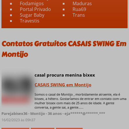
Fodamigos
Maduras
Portal Privado
Rua69
Sugar Baby
Trans
Travestis
Contatos Gratuitos CASAIS SWING Em
Montijo
casal procura menina bixex
CASAIS SWING em Montijo
Somos o casal de Montijo , morbidamente atraente, ela é
bissex, a hétero. Gostaríamos de entrar em contato com uma
+ 7 fotos privadas
mulher bissex com mais de 25 anos de idade. A gente
conversa, a gente sai, a gente......
Parejabisex36 - Montijo - 36 anos - eja******@******.***
16/02/2023 às 09h37