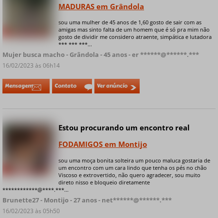
MADURAS em Grândola
sou uma mulher de 45 anos de 1,60 gosto de sair com as
amigas mas sinto falta de um homem que é só pra mim não
+ 9 fotos privadas
gosto de dividir me considero atraente, simpática e lutadora
*** *** ***...
Mujer busca macho - Grândola - 45 anos - er ******@******.***
16/02/2023 às 06h14
Mensagem
Contato
Ver anúncio
Estou procurando um encontro real
Online
FODAMIGOS em Montijo
sou uma moça bonita solteira um pouco maluca gostaria de
um encontro com um cara lindo que tenha os pés no chão
+ 4 fotos privadas
Viscoso e extrovertido, não quero agradecer, sou muito
direto nisso e bloqueio diretamente
************@****.***...
Brunette27 - Montijo - 27 anos - net******@******.***
16/02/2023 às 05h50