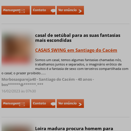
Mensagem
Contato
Ver anúncio
casal de setúbal para as suas fantasias
Online
mais escondidas
CASAIS SWING em Santiago do Cacém
Somos um casal, temos algumas fantasias chamadas nós,
+ 7 fotos privadas
trabalhamos juntos e separados, o imaginário erótico de
muitos é a fantasia de sexo com terceiros compartilhada com
o casal; o prazer proibido......
Morbosaspareja40 - Santiago do Cacém - 40 anos -
bos******@******.***
16/02/2023 às 07h30
Mensagem
Contato
Ver anúncio
Loira madura procura homem para
Online