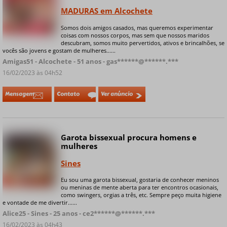
MADURAS em Alcochete
Somos dois amigos casados, mas queremos experimentar
+ 9 fotos privadas
coisas com nossos corpos, mas sem que nossos maridos
descubram, somos muito pervertidos, ativos e brincalhões, se
vocês são jovens e gostam de mulheres......
Amigas51 - Alcochete - 51 anos - gas******@******.***
16/02/2023 às 04h52
Mensagem
Contato
Ver anúncio
Garota bissexual procura homens e
mulheres
Sines
Eu sou uma garota bissexual, gostaria de conhecer meninos
+ 9 fotos privadas
ou meninas de mente aberta para ter encontros ocasionais,
como swingers, orgias a três, etc. Sempre peço muita higiene
e vontade de me divertir......
Alice25 - Sines - 25 anos - ce2******@******.***
16/02/2023 às 04h43