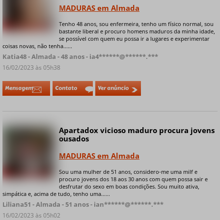
MADURAS em Almada
Tenho 48 anos, sou enfermeira, tenho um físico normal, sou
+ 7 fotos privadas
bastante liberal e procuro homens maduros da minha idade,
se possível com quem eu possa ir a lugares e experimentar
coisas novas, não tenha......
Katia48 - Almada - 48 anos - ia4******@******.***
16/02/2023 às 05h38
Mensagem
Contato
Ver anúncio
Apartadox vicioso maduro procura jovens
Online
ousados
MADURAS em Almada
Sou uma mulher de 51 anos, considero-me uma milf e
+ 6 fotos privadas
procuro jovens dos 18 aos 30 anos com quem possa sair e
desfrutar do sexo em boas condições. Sou muito ativa,
simpática e, acima de tudo, tenho uma......
Liliana51 - Almada - 51 anos - ian******@******.***
16/02/2023 às 05h02