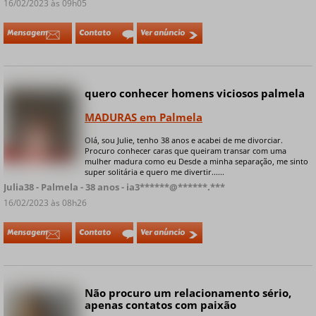
16/02/2023 às 09h05
Mensagem
Contato
Ver anúncio
quero conhecer homens viciosos palmela
MADURAS em Palmela
Olá, sou Julie, tenho 38 anos e acabei de me divorciar.
Procuro conhecer caras que queiram transar com uma
+ 9 fotos privadas
mulher madura como eu Desde a minha separação, me sinto
super solitária e quero me divertir......
Julia38 - Palmela - 38 anos - ia3******@******.***
16/02/2023 às 08h26
Mensagem
Contato
Ver anúncio
Não procuro um relacionamento sério,
apenas contatos com paixão