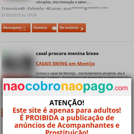
vibrações, discriminação e saber......
Triounico40 - Palmela - 40 anos - oun******@******.***
01/03/2023 às 17h34
Mensagem
Contato
Ver anúncio
casal procura menina bixex
Online
CASAIS SWING em Montijo
Somos o casal de Montijo , morbidamente atraente, ela é
bissex, a hétero. Gostaríamos de entrar em contato com uma
+ 7 fotos privadas
mulher bissex com mais de 25 anos de idade. A gente
conversa, a gente sai, a gente......
Parejabisex36 - Montijo - 36 anos - eja******@******.***
16/02/2023 às 09h37
ATENÇÃO!
Este site é apenas para adultos!
Mensagem
Contato
Ver anúncio
É PROIBIDA a publicação de
anúncios de Acompanhantes e
Prostituição!