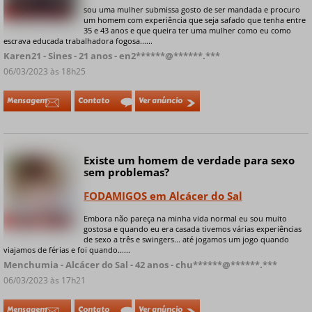
sou uma mulher submissa gosto de ser mandada e procuro
+ 5 fotos privadas
um homem com experiência que seja safado que tenha entre
35 e 43 anos e que queira ter uma mulher como eu como
escrava educada trabalhadora fogosa......
Karen21 - Sines - 21 anos - en2******@******.***
06/03/2023 às 18h25
Mensagem
Contato
Ver anúncio
Existe um homem de verdade para sexo
Online
sem problemas?
FODAMIGOS em Alcácer do Sal
Embora não pareça na minha vida normal eu sou muito
+ 4 fotos privadas
gostosa e quando eu era casada tivemos várias experiências
de sexo a três e swingers... até jogamos um jogo quando
viajamos de férias e foi quando......
Menchumia - Alcácer do Sal - 42 anos - chu******@******.***
06/03/2023 às 17h21
Mensagem
Contato
Ver anúncio