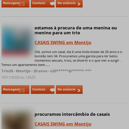
Mensagem
Contato
Ver anúncio
estamos à procura de uma menina ou
Online
menino para um trio
CASAIS SWING em Montijo
Olá, somos um casal, ela é uma linda bissex de 20 anos e o
+ 9 fotos privadas
bonitão tem 34. Procuramos uma garota para ter belos
momentos sexuais, trios, se divertir e o que vier a surgir .
Temos um apartamento bem......
Trio20 - Montijo - 20 anos - o20******@******.***
10/11/2020 às 12h25
Mensagem
Contato
Ver anúncio
procuramos intercâmbio de casais
CASAIS SWING em Montijo