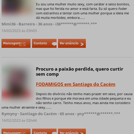
Eu sou uma mulher muito sexy, com caráter e seios bonitos,
mas que foi ferida no amor e está farta. Eu só quero foder
+ 8 fotos privadas
com estranhos e tentar com uma mulher porque a ideia me
dá muita morbidez, embora......
Mimi36 - Barreiro - 36 anos - i36******@******.***
16/02/2023 às 03h03
Mensagem
Contato
Ver anúncio
Procuro a paixão perdida, quero curtir
Online
sem comp
FODAMIGOS em Santiago do Cacém
Depois do divórcio não tenho mais prazer em sexo, por causa
+ 5 fotos privadas
dos filhos e porque ele morava em uma cidade pequena e eu
não tenho carro. Tenho meus anos, mas ainda me considero
uma mulher atraente e sexy.......
Rymyny - Santiago do Cacém - 65 anos - yny******@******.***
16/02/2023 às 02h44
Mensagem
Contato
Ver anúncio