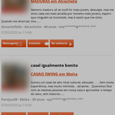
MADURAS em Alcochete
Namoro maduro só se você for mais jovem, desculpe, mas me
+ 8 fotos privadas
sinto cada vez mais atraída por homens mais jovens, espero
que ninguém se incomode, mas é assim que me sinto.
Quando me divorciei, tive......
Amantefeliz - Alcochete - 48 anos - nte******@******.***
07/03/2023 às 11h56
Mensagem
Contato
Ver anúncio
casal igualmente bonito
Online
CASAIS SWING em Moita
Somos um casal de alto nível cultural, educado. . . . Sem muita
experiência, mas muito mórbida. . atraente. . Queremos ficar
+ 9 fotos privadas
com as mesmas pessoas em nossa casa e aproveitar o tempo
do sexo, sem maiores......
Parejas39 - Moita - 39 anos - eja******@******.***
07/03/2023 às 11h34