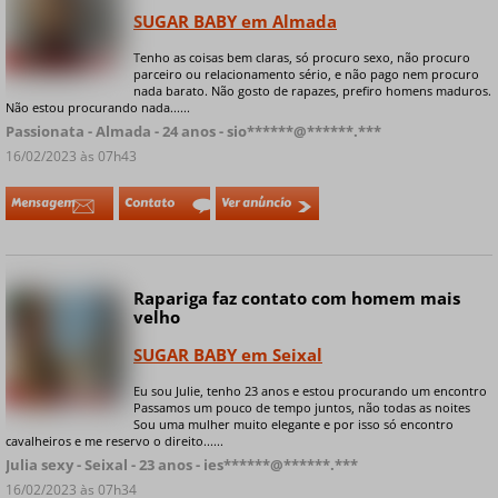
SUGAR BABY em Almada
Tenho as coisas bem claras, só procuro sexo, não procuro
+ 5 fotos privadas
parceiro ou relacionamento sério, e não pago nem procuro
nada barato. Não gosto de rapazes, prefiro homens maduros.
Não estou procurando nada......
Passionata - Almada - 24 anos - sio******@******.***
16/02/2023 às 07h43
Mensagem
Contato
Ver anúncio
Rapariga faz contato com homem mais
Online
velho
SUGAR BABY em Seixal
Eu sou Julie, tenho 23 anos e estou procurando um encontro
+ 5 fotos privadas
Passamos um pouco de tempo juntos, não todas as noites
Sou uma mulher muito elegante e por isso só encontro
cavalheiros e me reservo o direito......
Julia sexy - Seixal - 23 anos - ies******@******.***
16/02/2023 às 07h34