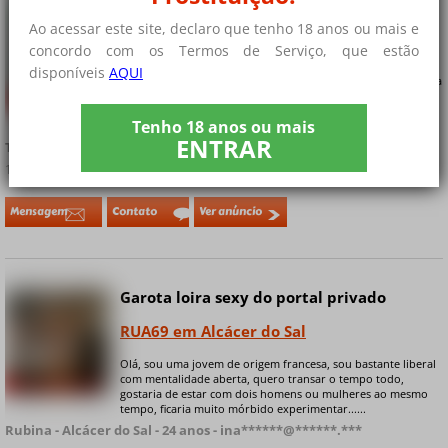
mulher para trio.
Online
Ao acessar este site, declaro que tenho 18 anos ou mais e
CASAIS SWING em Setúbal
concordo com os Termos de Serviço, que estão
disponíveis
AQUI
Olá, estamos procurando uma garota para um trio, se for sua
primeira vez, calma, iremos com calma quando surgir uma
+ 9 fotos privadas
cerca, somos um casal de 40 anos com boa presença, muito
Tenho 18 anos ou mais
discretos , fazemos por prazer......
ENTRAR
Trio41 - Setúbal - 41 anos - o41******@******.***
16/02/2023 às 09h17
Mensagem
Contato
Ver anúncio
Garota loira sexy do portal privado
RUA69 em Alcácer do Sal
Olá, sou uma jovem de origem francesa, sou bastante liberal
com mentalidade aberta, quero transar o tempo todo,
+ 8 fotos privadas
gostaria de estar com dois homens ou mulheres ao mesmo
tempo, ficaria muito mórbido experimentar......
Rubina - Alcácer do Sal - 24 anos - ina******@******.***