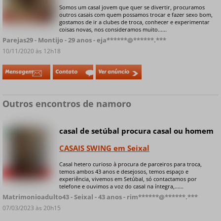
Somos um casal jovem que quer se divertir, procuramos
outros casais com quem possamos trocar e fazer sexo bom,
+ 9 fotos privadas
gostamos de ir a clubes de troca, conhecer e experimentar
coisas novas, nos consideramos muito......
Parejas29 - Montijo - 29 anos - eja******@******.***
10/11/2020 às 12h18
Mensagem
Contato
Ver anúncio
Outros encontros de namoro
casal de setúbal procura casal ou homem
Online
CASAIS SWING em Seixal
Casal hetero curioso à procura de parceiros para troca,
temos ambos 43 anos e desejosos, temos espaço e
+ 7 fotos privadas
experiência, vivemos em Setúbal, só contactamos por
telefone e ouvimos a voz do casal na íntegra,......
Matrimonioadulto43 - Seixal - 43 anos - rim******@******.***
07/03/2023 às 20h15