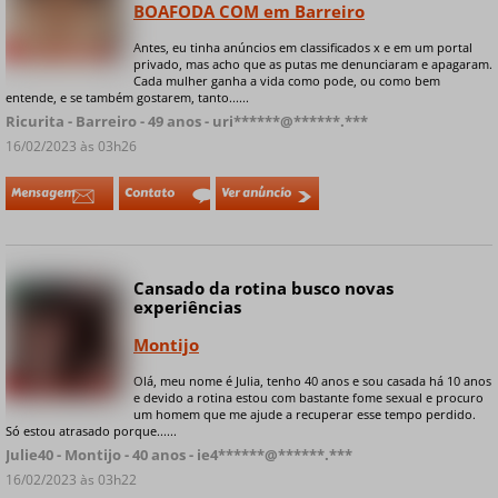
BOAFODA COM em Barreiro
Antes, eu tinha anúncios em classificados x e em um portal
+ 9 fotos privadas
privado, mas acho que as putas me denunciaram e apagaram.
Cada mulher ganha a vida como pode, ou como bem
entende, e se também gostarem, tanto......
Ricurita - Barreiro - 49 anos - uri******@******.***
16/02/2023 às 03h26
Mensagem
Contato
Ver anúncio
Cansado da rotina busco novas
Online
experiências
Montijo
Olá, meu nome é Julia, tenho 40 anos e sou casada há 10 anos
+ 4 fotos privadas
e devido a rotina estou com bastante fome sexual e procuro
um homem que me ajude a recuperar esse tempo perdido.
Só estou atrasado porque......
Julie40 - Montijo - 40 anos - ie4******@******.***
16/02/2023 às 03h22